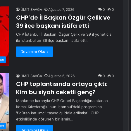
ÜMİT SAVĞA
Ağustos 7, 2026
0
0
CHP’de İl Başkan Özgür Çelik ve
39 ilçe başkanı istifa etti
CHP İstanbul İl Başkanı Özgür Çelik ve 39 il yöneticisi
ile İstanbul'un 36 ilçe başkanı istifa etti.
Devamını Oku »
ber
ÜMİT SAVĞA
Ağustos 6, 2026
0
0
CHP toplantısında ortaya çıktı:
Kim bu siyah ceketli genç?
Mahkeme kararıyla CHP Genel Başkanlığına atanan
Kemal Kılıçdaroğlu'nun İstanbul'daki programına
'figüran katılımcı' taşındığı iddia edilmişti. CHP
etkinliğinde görünen bir ismin…
ber
Devamını Oku »