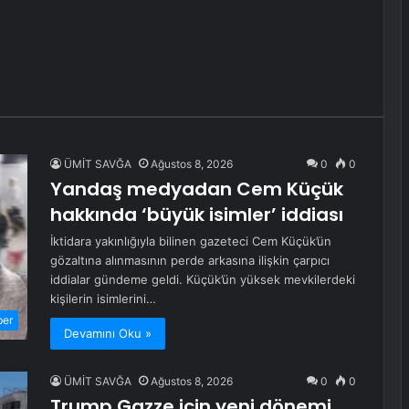
ÜMİT SAVĞA
Ağustos 8, 2026
0
0
Yandaş medyadan Cem Küçük
hakkında ‘büyük isimler’ iddiası
İktidara yakınlığıyla bilinen gazeteci Cem Küçük’ün
gözaltına alınmasının perde arkasına ilişkin çarpıcı
iddialar gündeme geldi. Küçük’ün yüksek mevkilerdeki
kişilerin isimlerini…
ber
Devamını Oku »
ÜMİT SAVĞA
Ağustos 8, 2026
0
0
Trump Gazze için yeni dönemi