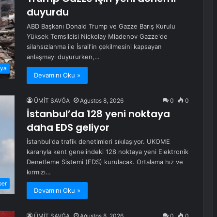
duyurdu
ABD Başkanı Donald Trump ve Gazze Barış Kurulu
Yüksek Temsilcisi Nickolay Mladenov Gazze'de
silahsızlanma ile İsrail'in çekilmesini kapsayan
anlaşmayı duyururken,…
ya
Devamını Oku »
ÜMİT SAVĞA
Ağustos 8, 2026
0
0
İstanbul’da 128 yeni noktaya
daha EDS geliyor
İstanbul'da trafik denetimleri sıkılaşıyor. UKOME
kararıyla kent genelindeki 128 noktaya yeni Elektronik
Denetleme Sistemi (EDS) kurulacak. Ortalama hız ve
kırmızı…
ber
Devamını Oku »
ÜMİT SAVĞA
Ağustos 8, 2026
0
0