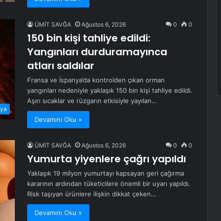
ÜMİT SAVĞA
Ağustos 6, 2026
0
0
150 bin kişi tahliye edildi:
Yangınları durduramayınca
atları saldılar
Fransa ve İspanya’da kontrolden çıkan orman
yangınları nedeniyle yaklaşık 150 bin kişi tahliye edildi.
Aşırı sıcaklar ve rüzgarın etkisiyle yayılan…
ya
Devamını Oku »
ÜMİT SAVĞA
Ağustos 6, 2026
0
0
Yumurta yiyenlere çağrı yapıldı
Yaklaşık 19 milyon yumurtayı kapsayan geri çağırma
kararının ardından tüketicilere önemli bir uyarı yapıldı.
Risk taşıyan ürünlere ilişkin dikkat çeken…
Devamını Oku »