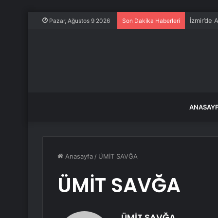
İzmir’de 
Pazar, Ağustos 9 2026
Son Dakika Haberleri
ANASAY
Anasayfa
/
ÜMİT SAVĞA
ÜMİT SAVĞA
ÜMİT SAVĞA