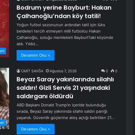
Bodrum yerine Bayburt: Hakan
Çalhanoğlu’ndan köy tatili!
Yoğun futbol sezonunun ardından tatil için lüks
beldeleri tercih etmeyen milli futbolcu Hakan
Çalhanoğlu, soluğu memleketi Bayburt’taki köyünde
aldı. Yıldız…
am
Devamını Oku »
ÜMİT SAVĞA
Ağustos 7, 2026
0
0
Beyaz Saray yakınlarında silahlı
saldırı! Gizli Servis 21 yaşındaki
saldırganı öldürdü
ABD Başkanı Donald Trump’ın içeride bulunduğu
sırada, Beyaz Saray yakınında silahlı saldırı paniği
yaşandı. Güvenlik güçlerine ateş açtığı belirtilen 21…
ber
Devamını Oku »