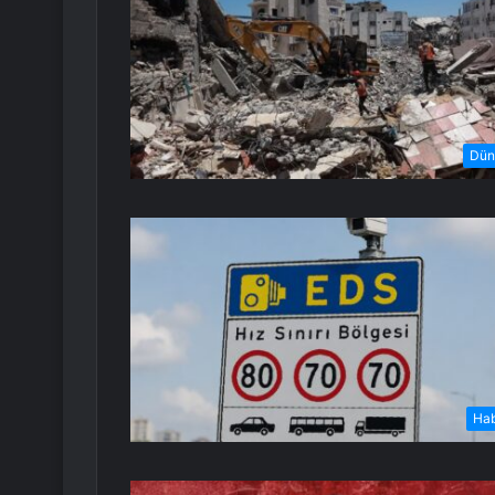
Dün
Ha