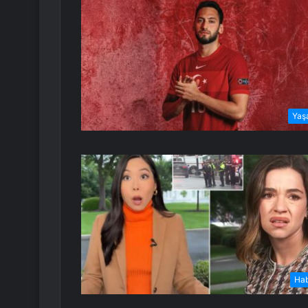
Yaş
Ha