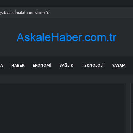
Ayakkabı İmalathanesinde Yangın
FA
HABER
EKONOMI
SAĞLIK
TEKNOLOJI
YAŞAM