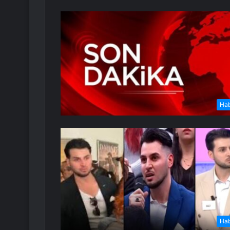
Ha
Ha