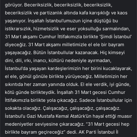
görüyor. Beceriksizlik, beceriksizlik, beceriksizlik,
beceriksizlik ve partizanlık altında kafa karışıklığı ve kaos
yaşanıyor. İnşallah İstanbul’umuzun içine düştüğü bu
istikrarsızlık, hizmetsizlik ve eser yoksulluğu sarmalından,
31 Mart akşamı Cumhur İttifakımızla birlikte ‘Şimdi İstanbul’
diyeceğiz. 31 Mart akşamı milletimizle el ele bir bayram
yaşayacağız. Bütün İstanbullular kazanacak. Hiç kimseyi
dini, dili, ırkı, inancı, kültürü nedeniyle ayırmadan,
İstanbul’da yaşayan kardeşlerimizin her birini kucaklayarak,
el ele, gönül gönüle birlikte yürüyeceğiz. Milletimizin her
sıkıntıda her zaman yanında olduk. El ele verdik, iyi günde,
kötü günde birlikteydik. İnşallah 31 Mart gecesi Cumhur
İttifakımızla birlikte yola çıkacağız. Sadece İstanbullular için
sokakta olacağız. Çalışacağız, çalışacağız, çalışacağız.
İstanbul’u Gazi Mustafa Kemal Atatürk’ün hayal ettiği muasır
medeniyetler seviyesine çıkaracağız. “31 Mart gecesi hep
birlikte bayram geçireceğiz” dedi. AK Parti İstanbul İl