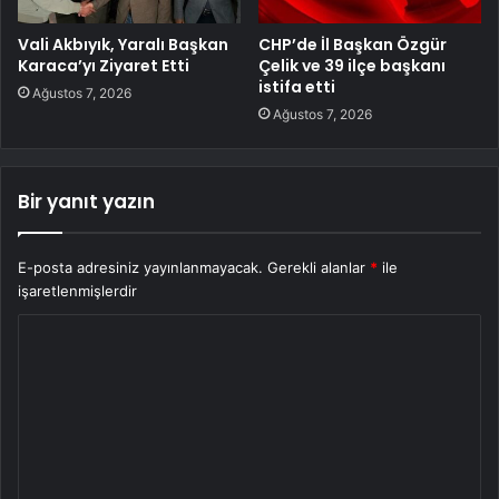
Vali Akbıyık, Yaralı Başkan
CHP’de İl Başkan Özgür
Karaca’yı Ziyaret Etti
Çelik ve 39 ilçe başkanı
istifa etti
Ağustos 7, 2026
Ağustos 7, 2026
Bir yanıt yazın
E-posta adresiniz yayınlanmayacak.
Gerekli alanlar
*
ile
işaretlenmişlerdir
Y
o
r
u
m
*