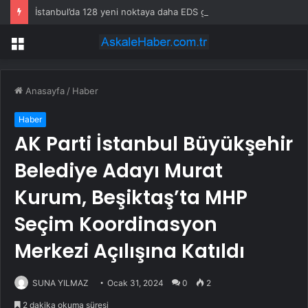
İstanbul’da 128 yeni noktaya daha EDS geliyor
Menü
Anasayfa
/
Haber
Haber
AK Parti İstanbul Büyükşehir
Belediye Adayı Murat
Kurum, Beşiktaş’ta MHP
Seçim Koordinasyon
Merkezi Açılışına Katıldı
SUNA YILMAZ
Ocak 31, 2024
0
2
2 dakika okuma süresi