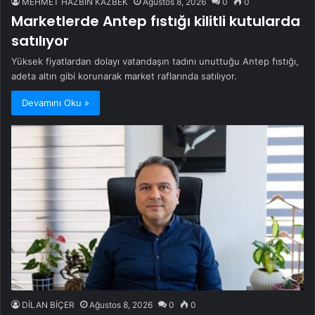
MEHMET HAZBİN KAZBEK
Ağustos 8, 2026
0
0
Marketlerde Antep fıstığı kilitli kutularda
satılıyor
Yüksek fiyatlardan dolayı vatandaşın tadını unuttuğu Antep fıstığı,
adeta altın gibi korunarak market raflarında satılıyor.
Devamını Oku »
DİLAN BİÇER
Ağustos 8, 2026
0
0