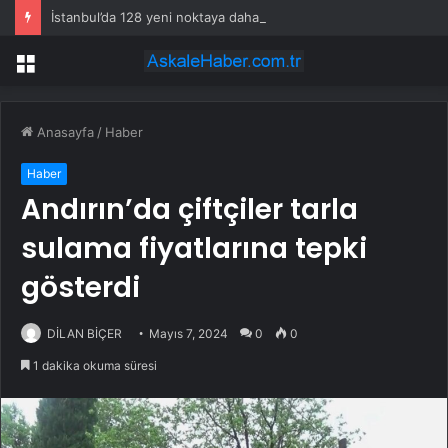
İstanbul’da 128 yeni noktaya daha EDS geliyor
Menü
Anasayfa
/
Haber
Haber
Andırın’da çiftçiler tarla
sulama fiyatlarına tepki
gösterdi
DİLAN BİÇER
Mayıs 7, 2024
0
0
1 dakika okuma süresi