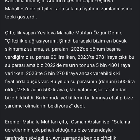
Kahramanmaraş’ın Andırın ilçesine bağlı Yeşilova
Mahallesi’nde çiftçiler tarla sulama fiyatının zamlanmasına
tepki gösterdi.
Çiftçilik yapan Yeşilova Mahalle Muhtarı Özgür Demir,
“Çiftçilikle uğraşıyorum. Şimdi buradaki bizim en büyük
sıkıntımız sulama, su paraları. 2022’de dönüm başına
verdiğimiz su parası 90 lira iken, 2023’te 278 liraya çıktı bu
su parası ama biz 2022’de mısırın tonuna 5 bin 480 liraya
verirken, 2023’te 5 bin 270 liraya ancak verebildik ki
fiyatlarda düşüş var. Bu yıl da su parasının (dönüm) 500 lira
oldu, 278 liradan 500 liraya çıktı. Vatandaşlar tarafından
bize bildirildi. Bu konuda yetkililerin bu konuya el atıp bize
yardımcı olmalarını bekliyoruz” dedi.
Erenler Mahalle Muhtarı çiftçi Osman Arslan ise, “Sulama
ücretlerinin çok pahalı olduğunu bize vatandaşlar
tarafından söylediler. Aynı zamanda ben de çiftçilik