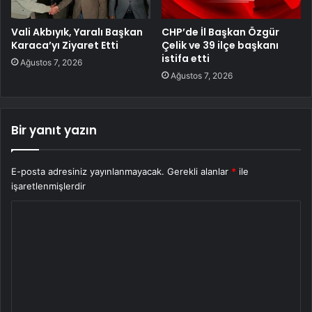
Vali Akbıyık, Yaralı Başkan
CHP’de İl Başkan Özgür
Karaca’yı Ziyaret Etti
Çelik ve 39 ilçe başkanı
istifa etti
Ağustos 7, 2026
Ağustos 7, 2026
Bir yanıt yazın
E-posta adresiniz yayınlanmayacak.
Gerekli alanlar
*
ile
işaretlenmişlerdir
Y
o
r
u
m