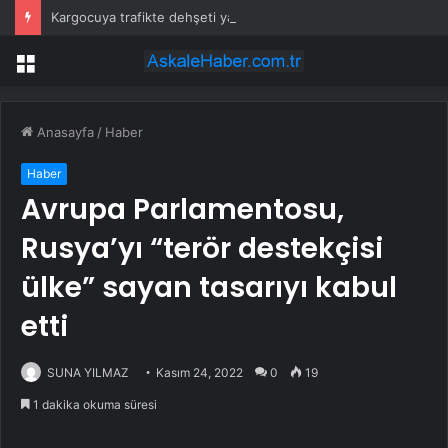
Kargocuya trafikte dehşeti yaşatmıştı: Cezası belli oldu
Menü
Anasayfa
/
Haber
Haber
Avrupa Parlamentosu,
Rusya’yı “terör destekçisi
ülke” sayan tasarıyı kabul
etti
SUNA YILMAZ
Kasım 24, 2022
0
19
1 dakika okuma süresi