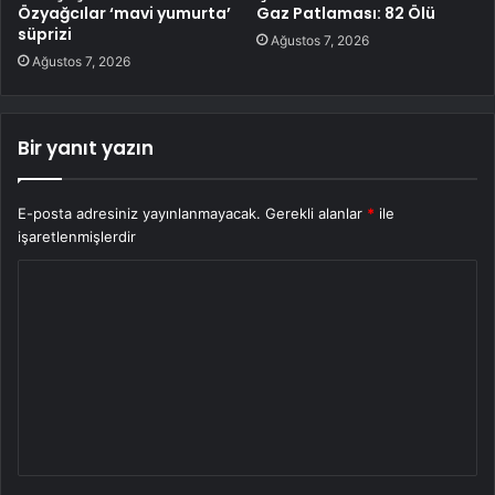
Özyağcılar ‘mavi yumurta’
Gaz Patlaması: 82 Ölü
süprizi
Ağustos 7, 2026
Ağustos 7, 2026
Bir yanıt yazın
E-posta adresiniz yayınlanmayacak.
Gerekli alanlar
*
ile
işaretlenmişlerdir
Y
o
r
u
m
*