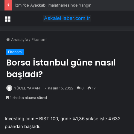
İzmir’de Ayakkabı İmalathanesinde Yangın
Menü
Anasayfa
/
Ekonomi
Ekonomi
Borsa İstanbul güne nasıl
başladı?
YÜCEL YAMAN
Kasım 15, 2022
0
17
1 dakika okuma süresi
Investing.com –
BIST 100
, güne %1,36 yükselişle 4.632
puandan başladı.