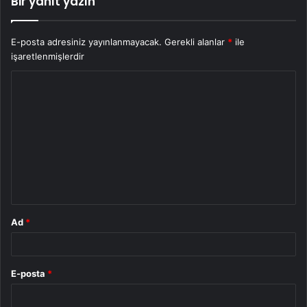
Bir yanıt yazın
E-posta adresiniz yayınlanmayacak.
Gerekli alanlar
*
ile
işaretlenmişlerdir
Y
o
r
u
m
*
Ad
*
E-posta
*