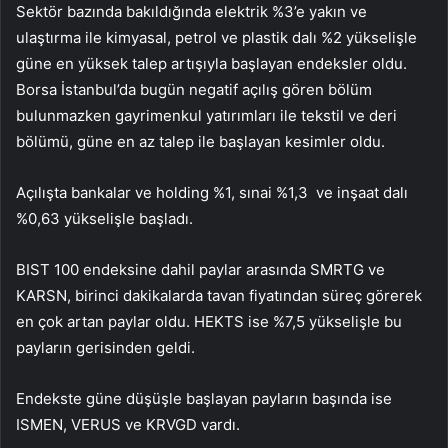
Sektör bazında bakıldığında
elektrik
%3’e yakın ve
ulaştırma
ile
kimyasal, petrol ve plastik
dalı %2 yükselişle
güne en yüksek talep artışıyla başlayan endeksler oldu.
Borsa İstanbul’da bugün negatif açılış gören bölüm
bulunmazken
gayrimenkul yatırımları
ile
tekstil ve deri
bölümü, güne en az talep ile başlayan kesimler oldu.
Açılışta
bankalar
ve
holding
%1,
sınai
%1,3 ve
inşaat
dalı
%0,63 yükselişle başladı.
BIST 100 endeksine dahil paylar arasında
SMRTG
ve
KARSN
, birinci dakikalarda tavan fiyatından süreç görerek
en çok artan paylar oldu.
HEKTS
ise %7,5 yükselişle bu
payların gerisinden geldi.
Endekste güne düşüşle başlayan payların başında ise
ISMEN
,
VERUS
ve
KRVGD
vardı.