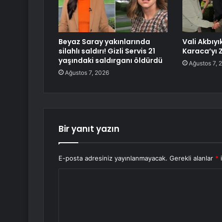
Beyaz Saray yakınlarında
Vali Akbıyı
silahlı saldırı! Gizli Servis 21
Karaca’yı Z
yaşındaki saldırganı öldürdü
Ağustos 7, 
Ağustos 7, 2026
Bir yanıt yazın
E-posta adresiniz yayınlanmayacak.
Gerekli alanlar
*
i
Y
o
r
u