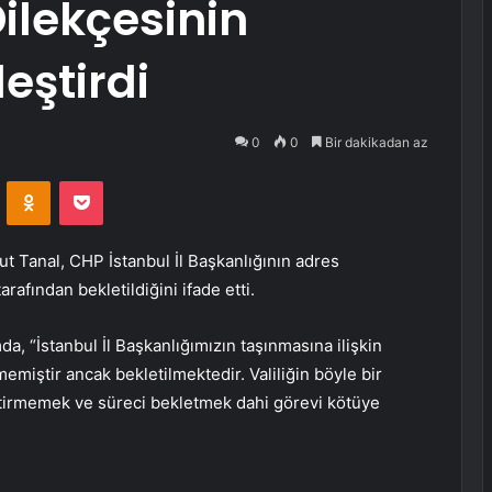
ilekçesinin
leştirdi
0
0
Bir dakikadan az
VKontakte
Odnoklassniki
Pocket
t Tanal, CHP İstanbul İl Başkanlığının adres
tarafından bekletildiğini ifade etti.
, “İstanbul İl Başkanlığımızın taşınmasına ilişkin
memiştir ancak bekletilmektedir. Valiliğin böyle bir
getirmemek ve süreci bekletmek dahi görevi kötüye