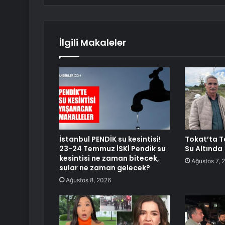
İlgili Makaleler
İstanbul PENDİK su kesintisi!
Tokat’ta T
23-24 Temmuz İSKİ Pendik su
Su Altında
kesintisi ne zaman bitecek,
Ağustos 7, 
sular ne zaman gelecek?
Ağustos 8, 2026