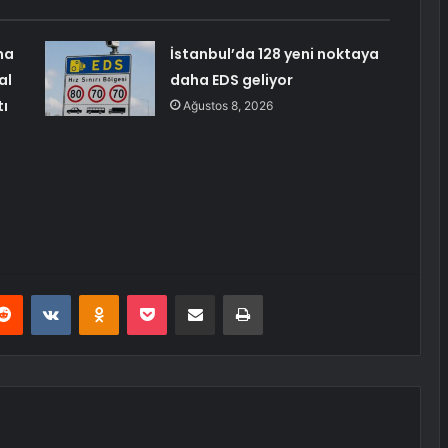
ma
İstanbul’da 128 yeni noktaya
al
daha EDS geliyor
tı
Ağustos 8, 2026
erest
Reddit
VKontakte
Odnoklassniki
Pocket
E-Posta ile paylaş
Yazdır