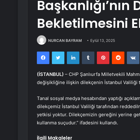
Başkanlığı’nın D
Bekletilmesini E
NURCAN BAYRAM
Eylül 13, 2025
Facebook
Twitter
LinkedIn
Tumblr
Pinterest
Reddit
(İSTANBUL)
– CHP Şanlıurfa Milletvekili Mahmu
değişikliğine ilişkin dilekçenin İstanbul Valiliği 
Tanal sosyal medya hesabından yaptığı açıklamda
dilekçemiz İstanbul Valiliği tarafından reddedil
yetkisi yoktur. Dilekçemizin gereğini yerine 
kullanma suçudur.” ifadesini kullandı.
İlgili Makaleler