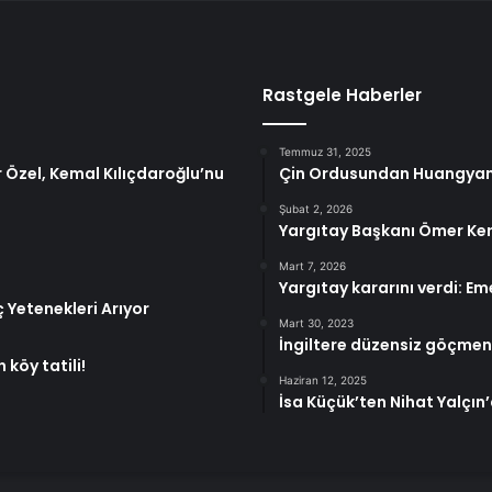
Rastgele Haberler
Temmuz 31, 2025
 Özel, Kemal Kılıçdaroğlu’nu
Çin Ordusundan Huangyan 
Şubat 2, 2026
Yargıtay Başkanı Ömer Ker
Mart 7, 2026
Yargıtay kararını verdi: Em
 Yetenekleri Arıyor
Mart 30, 2023
İngiltere düzensiz göçmenle
köy tatili!
Haziran 12, 2025
İsa Küçük’ten Nihat Yalçın’