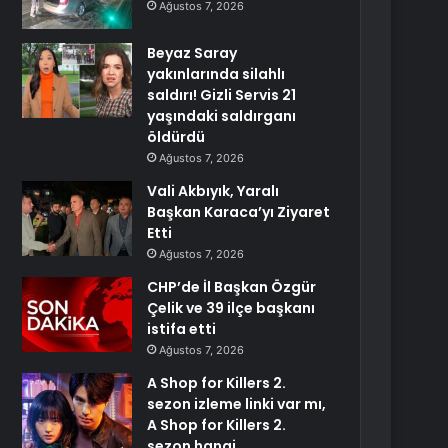
Ağustos 7, 2026
Beyaz Saray
yakınlarında silahlı
saldırı! Gizli Servis 21
yaşındaki saldırganı
öldürdü
Ağustos 7, 2026
Vali Akbıyık, Yaralı
Başkan Karaca’yı Ziyaret
Etti
Ağustos 7, 2026
CHP’de İl Başkan Özgür
Çelik ve 39 ilçe başkanı
istifa etti
Ağustos 7, 2026
A Shop for Killers 2.
sezon izleme linki var mı,
A Shop for Killers 2.
sezon hangi