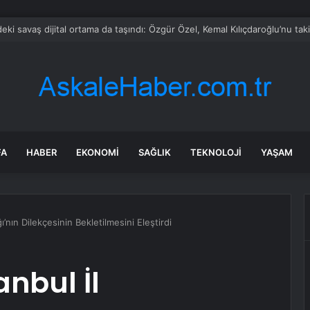
bul’da 128 yeni noktaya daha EDS geliyor
FA
HABER
EKONOMI
SAĞLIK
TEKNOLOJI
YAŞAM
ğı’nın Dilekçesinin Bekletilmesini Eleştirdi
anbul İl