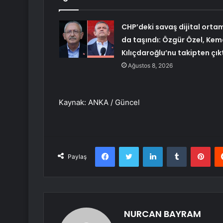
CHP’deki savaş dijital orta
da taşındı: Özgür Özel, Kem
Kılıçdaroğlu’nu takipten çık
Ağustos 8, 2026
Kaynak: ANKA / Güncel
Facebook
Twitter
LinkedIn
Tumblr
Pint
Paylaş
NURCAN BAYRAM