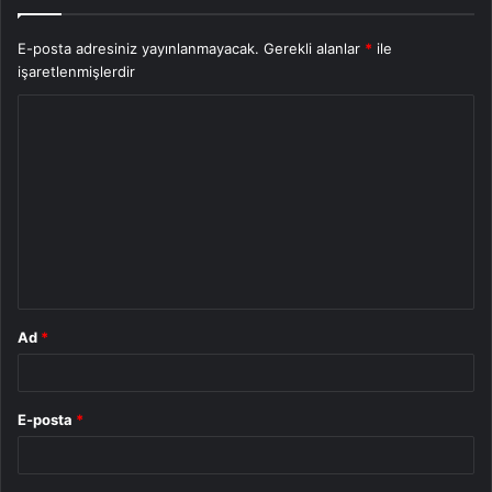
E-posta adresiniz yayınlanmayacak.
Gerekli alanlar
*
ile
işaretlenmişlerdir
Y
o
r
u
m
*
Ad
*
E-posta
*