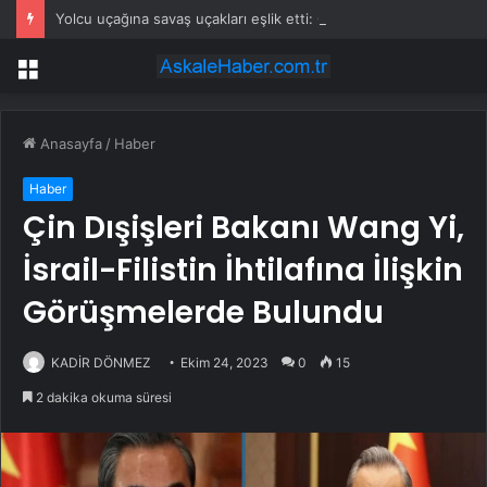
Yolcu uçağına savaş uçakları eşlik etti: Gerçek sonradan ortaya çıktı
Menü
Anasayfa
/
Haber
Haber
Çin Dışişleri Bakanı Wang Yi,
İsrail-Filistin İhtilafına İlişkin
Görüşmelerde Bulundu
KADİR DÖNMEZ
Ekim 24, 2023
0
15
2 dakika okuma süresi