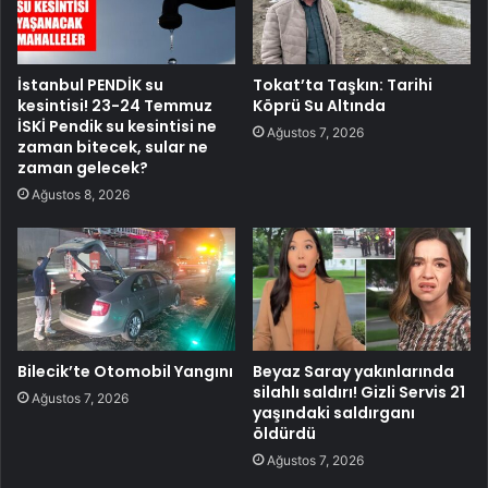
İstanbul PENDİK su
Tokat’ta Taşkın: Tarihi
kesintisi! 23-24 Temmuz
Köprü Su Altında
İSKİ Pendik su kesintisi ne
Ağustos 7, 2026
zaman bitecek, sular ne
zaman gelecek?
Ağustos 8, 2026
Bilecik’te Otomobil Yangını
Beyaz Saray yakınlarında
silahlı saldırı! Gizli Servis 21
Ağustos 7, 2026
yaşındaki saldırganı
öldürdü
Ağustos 7, 2026