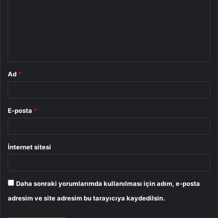
r
u
m
*
Ad
*
E-posta
*
İnternet sitesi
Daha sonraki yorumlarımda kullanılması için adım, e-posta
adresim ve site adresim bu tarayıcıya kaydedilsin.