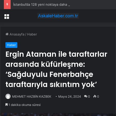
İstanbul’da 128 yeni noktaya daha EDS geliyor
Menü
Anasayfa
/
Haber
Haber
Ergin Ataman ile taraftarlar
arasında küfürleşme:
‘Sağduyulu Fenerbahçe
taraftarıyla sıkıntım yok’
MEHMET HAZBİN KAZBEK
Mayıs 24, 2024
0
0
1 dakika okuma süresi