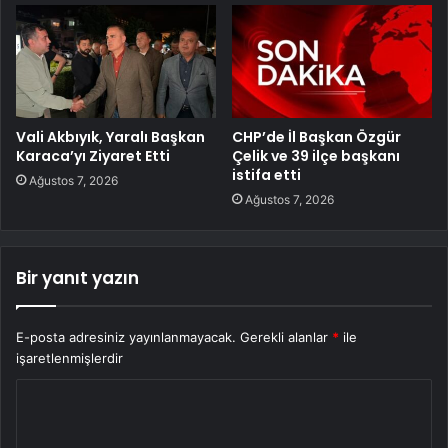
Vali Akbıyık, Yaralı Başkan
CHP’de İl Başkan Özgür
Karaca’yı Ziyaret Etti
Çelik ve 39 ilçe başkanı
istifa etti
Ağustos 7, 2026
Ağustos 7, 2026
Bir yanıt yazın
E-posta adresiniz yayınlanmayacak.
Gerekli alanlar
*
ile
işaretlenmişlerdir
Y
o