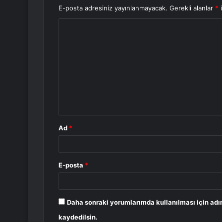
E-posta adresiniz yayınlanmayacak.
Gerekli alanlar
*
i
Y
o
r
u
m
*
Ad
*
E-posta
*
Daha sonraki yorumlarımda kullanılması için adı
kaydedilsin.