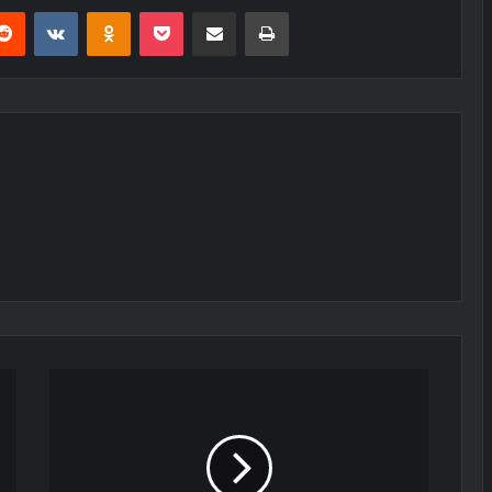
erest
Reddit
VKontakte
Odnoklassniki
Pocket
E-Posta ile paylaş
Yazdır