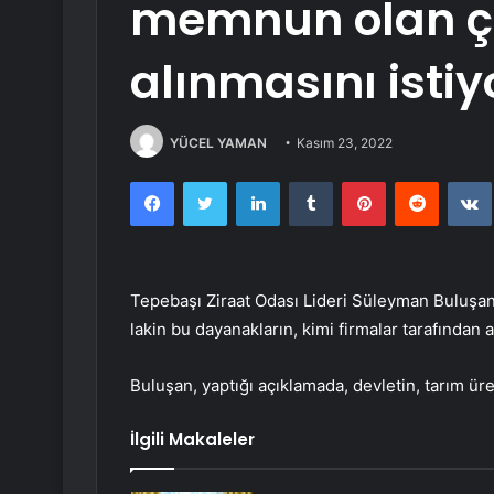
memnun olan çi
alınmasını istiy
YÜCEL YAMAN
Kasım 23, 2022
Facebook
Twitter
LinkedIn
Tumblr
Pinterest
Reddit
Tepebaşı Ziraat Odası Lideri Süleyman Buluşan, 
lakin bu dayanakların, kimi firmalar tarafından a
Buluşan, yaptığı açıklamada, devletin, tarım üret
İlgili Makaleler