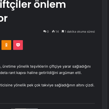
ftçiler önlem
or
0
14
1 dakika okuma süresi
VKontakte
Odnoklassniki
Pocket
üretime yönelik teşviklerin çiftçiye yarar sağladığını
deta rant kapısı haline getirildiğini argüman etti.
icisine yönelik pek çok takviye sağladığının altını çizdi.