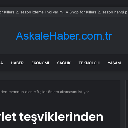
e Uyuşturucu Operasyonu: 1.7 Milyon Hap Ele Geçirildi
FA
HABER
EKONOMI
SAĞLIK
TEKNOLOJI
YAŞAM
inden memnun olan çiftçiler önlem alınmasını istiyor
let teşviklerinden