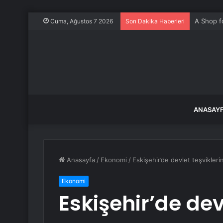
Kocaeli’d
Cuma, Ağustos 7 2026
Son Dakika Haberleri
ANASAY
Anasayfa
/
Ekonomi
/
Eskişehir’de devlet teşvikler
Ekonomi
Eskişehir’de dev