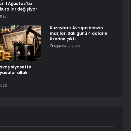
yor: 1 Ağustos’ta
 kurallar değişiyor
2026
Kuzeybatı Avrupa benzin
marjları Salı günü 4 doların
üzerine çıktı
Ağustos 5, 2026
avaş siyasette
yasalar allak
2026