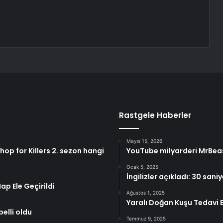
Rastgele Haberler
Mayıs 15, 2026
Shop for Killers 2. sezon hangi
YouTube milyarderi MrBeas
Ocak 5, 2025
İngilizler açıkladı: 30 sani
p Ele Geçirildi
Ağustos 1, 2025
Yaralı Doğan Kuşu Tedavi E
elli oldu
Temmuz 9, 2025