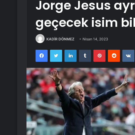
Jorge Jesus ayrı
geçecek isim bil
KADİR DÖNMEZ
Nisan 14, 2023
Facebook
Twitter
LinkedIn
Tumblr
Pinterest
Reddit