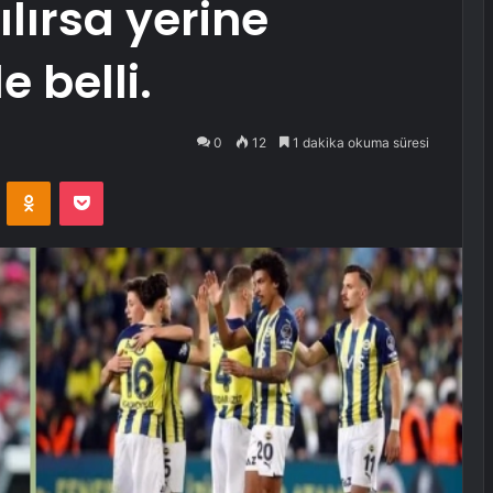
lırsa yerine
e belli.
0
12
1 dakika okuma süresi
VKontakte
Odnoklassniki
Pocket