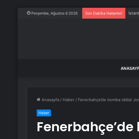
Perşembe, Ağustos 6 2026
Son Dakika Haberleri
ANASAY
Anasayfa
/
Haber
/
Fenerbahçe’de bomba iddia! Jorg
Haber
Fenerbahçe’de 