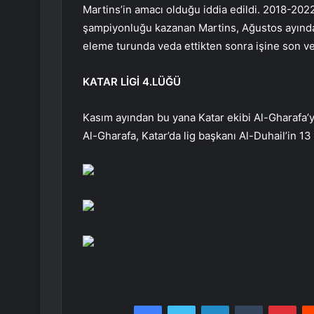
Martins’in amacı olduğu iddia edildi. 2018-202
şampiyonluğu kazanan Martins, Ağustos ayında 
eleme turunda veda ettikten sonra işine son ver
KATAR LİGİ 4.LÜĞÜ
Kasım ayından bu yana Katar ekibi Al-Gharafa’yı
Al-Gharafa, Katar’da lig başkanı Al-Duhail’in 1
Facebook
Twitter
LinkedIn
Tumblr
Pint