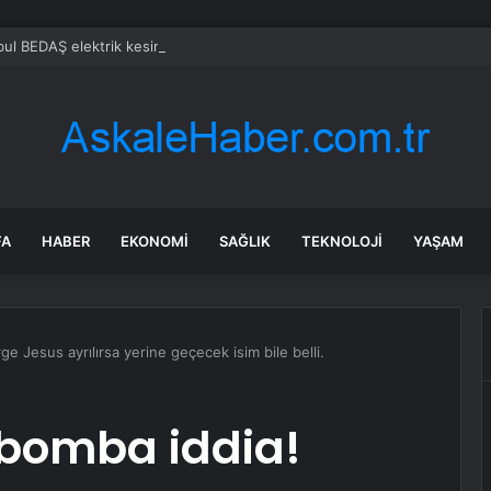
FA
HABER
EKONOMI
SAĞLIK
TEKNOLOJI
YAŞAM
e Jesus ayrılırsa yerine geçecek isim bile belli.
bomba iddia!