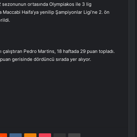
2 sezonunun ortasında Olympiakos ile 3 lig
Maccabi Haifa’ya yenilip Şampiyonlar Ligi’ne 2. ön
ildi.
 çalıştıran Pedro Martins, 18 haftada 29 puan topladı.
3 puan gerisinde dördüncü sırada yer alıyor.
erest
Reddit
VKontakte
Odnoklassniki
Pocket
E-Posta ile paylaş
Yazdır