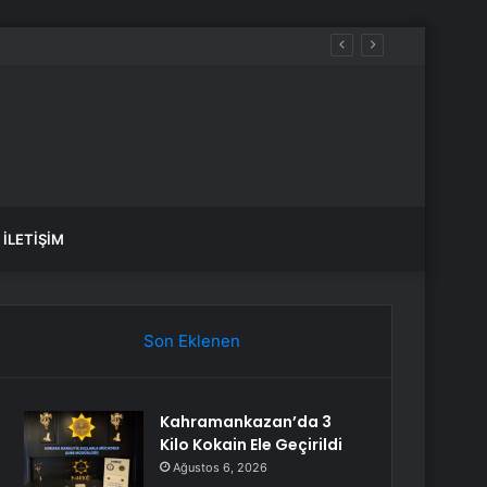
İstanbul BEDAŞ elektrik kesintisi! 21-22 Temmuz İstanbul’da elektrik kesintisi ne zaman bitecek, elektrikler ne zaman gelecek?
İLETIŞIM
Son Eklenen
Kahramankazan’da 3
Kilo Kokain Ele Geçirildi
Ağustos 6, 2026