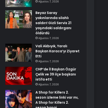
Ağustos 7, 2026
Beyaz Saray
yakınlarında silahlı
saldırı! Gizli Servis 21
yaşındaki saldırganı
öldürdü
Ağustos 7, 2026
Vali Akbıyık, Yaralı
Başkan Karaca’yı Ziyaret
Etti
Ağustos 7, 2026
CHP’de İl Başkan Özgür
Çelik ve 39 ilçe başkanı
istifa etti
Ağustos 7, 2026
A Shop for Killers 2.
sezon izleme linki var mı,
A Shop for Killers 2.
sezon hangi