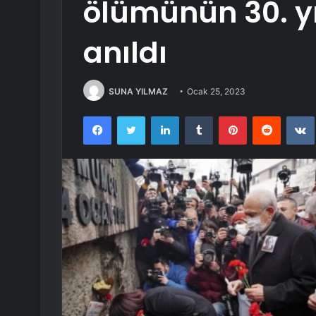
ölümünün 30. yı
anıldı
SUNA YILMAZ
Ocak 25, 2023
Facebook
Twitter
LinkedIn
Tumblr
Pinterest
Reddit