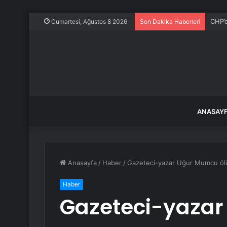
İstan
Cumartesi, Ağustos 8 2026
Son Dakika Haberleri
ANASAY
Anasayfa
/
Haber
/
Gazeteci-yazar Uğur Mumcu ölüm
Haber
Gazeteci-yaza