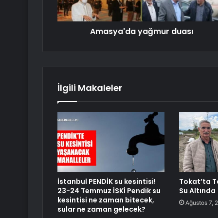
Amasya'da yağmur duası
İlgili Makaleler
İstanbul PENDİK su kesintisi!
Tokat’ta T
23-24 Temmuz İSKİ Pendik su
Su Altında
kesintisi ne zaman bitecek,
Ağustos 7, 
sular ne zaman gelecek?