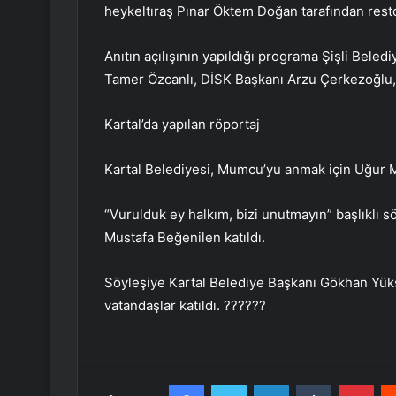
heykeltıraş Pınar Öktem Doğan tarafından rest
Anıtın açılışının yapıldığı programa Şişli Bel
Tamer Özcanlı, DİSK Başkanı Arzu Çerkezoğlu, a
Kartal’da yapılan röportaj
Kartal Belediyesi, Mumcu’yu anmak için Uğur 
“Vurulduk ey halkım, bizi unutmayın” başlıklı 
Mustafa Beğenilen katıldı.
Söyleşiye Kartal Belediye Başkanı Gökhan Yüksel
vatandaşlar katıldı. ??????
Facebook
Twitter
LinkedIn
Tumblr
Pint