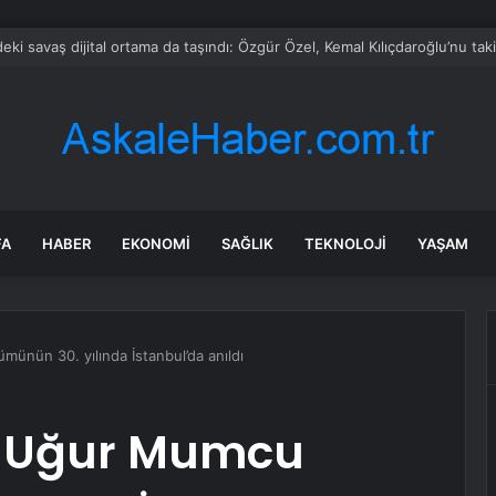
bul’da 128 yeni noktaya daha EDS geliyor
FA
HABER
EKONOMI
SAĞLIK
TEKNOLOJI
YAŞAM
ünün 30. yılında İstanbul’da anıldı
r Uğur Mumcu