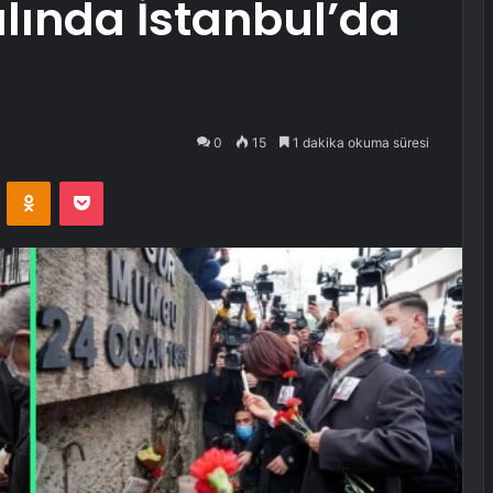
lında İstanbul’da
0
15
1 dakika okuma süresi
VKontakte
Odnoklassniki
Pocket