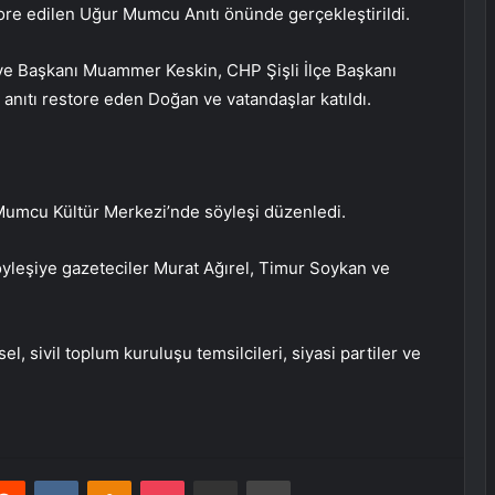
ore edilen Uğur Mumcu Anıtı önünde gerçekleştirildi.
ediye Başkanı Muammer Keskin, CHP Şişli İlçe Başkanı
nıtı restore eden Doğan ve vatandaşlar katıldı.
Mumcu Kültür Merkezi’nde söyleşi düzenledi.
söyleşiye gazeteciler Murat Ağırel, Timur Soykan ve
, sivil toplum kuruluşu temsilcileri, siyasi partiler ve
erest
Reddit
VKontakte
Odnoklassniki
Pocket
E-Posta ile paylaş
Yazdır