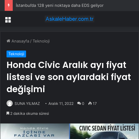
İstanbul’da 128 yeni noktaya daha EDS geliyor
Menü
Anasayfa
/
Teknoloji
Teknoloji
Honda Civic Aralık ayı fiyat
listesi ve son aylardaki fiyat
değişimi
SUNA YILMAZ
Aralık 11, 2022
0
17
2 dakika okuma süresi