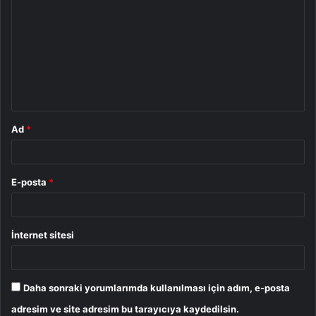
o
r
u
m
*
Ad
*
E-posta
*
İnternet sitesi
Daha sonraki yorumlarımda kullanılması için adım, e-posta
adresim ve site adresim bu tarayıcıya kaydedilsin.