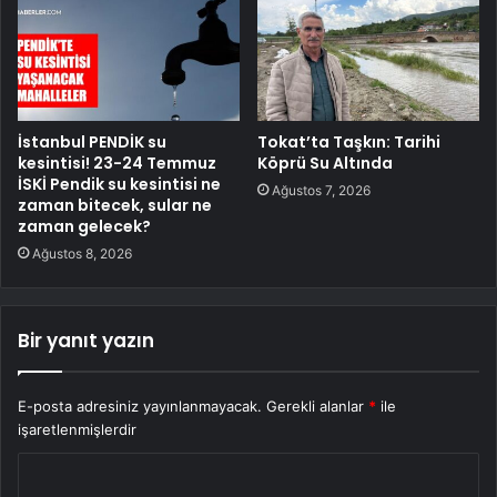
İstanbul PENDİK su
Tokat’ta Taşkın: Tarihi
kesintisi! 23-24 Temmuz
Köprü Su Altında
İSKİ Pendik su kesintisi ne
Ağustos 7, 2026
zaman bitecek, sular ne
zaman gelecek?
Ağustos 8, 2026
Bir yanıt yazın
E-posta adresiniz yayınlanmayacak.
Gerekli alanlar
*
ile
işaretlenmişlerdir
Y