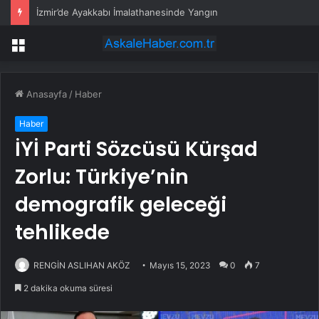
İzmir’de Ayakkabı İmalathanesinde Yangın
Menü
Anasayfa
/
Haber
Haber
İYİ Parti Sözcüsü Kürşad
Zorlu: Türkiye’nin
demografik geleceği
tehlikede
RENGİN ASLIHAN AKÖZ
Mayıs 15, 2023
0
7
2 dakika okuma süresi