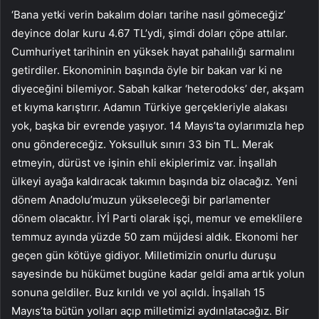
‘Bana yetki verin bakalım doları tarihe nasıl gömeceğiz’
deyince dolar kuru 4.67 TL’ydi, şimdi doları çöpe attılar.
Cumhuriyet tarihinin en yüksek hayat pahalılığı sarmalını
getirdiler. Ekonominin başında öyle bir bakan var ki ne
diyeceğini bilemiyor. Sabah kalkar ‘heterodoks’ der, akşam
et kıyma karıştırır. Adamın Türkiye gerçekleriyle alakası
yok, başka bir evrende yaşıyor. 14 Mayıs’ta oylarımızla hep
onu göndereceğiz. Yoksulluk sınırı 33 bin TL. Merak
etmeyin, dürüst ve işinin ehli ekiplerimiz var. İnşallah
ülkeyi ayağa kaldıracak takımın başında biz olacağız. Yeni
dönem Anadolu’muzun yükseleceği bir parlamenter
dönem olacaktır. İYİ Parti olarak işçi, memur ve emeklilere
temmuz ayında yüzde 50 zam müjdesi aldık. Ekonomi her
geçen gün kötüye gidiyor. Milletimizin onurlu duruşu
sayesinde bu hükümet bugüne kadar geldi ama artık yolun
sonuna geldiler. Buz kırıldı ve yol açıldı. İnşallah 15
Mayıs’ta bütün yolları açıp milletimizi aydınlatacağız. Bir