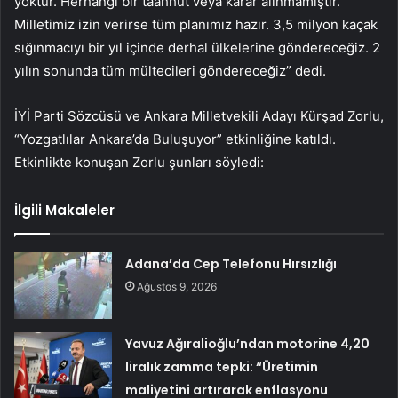
yoktur. Herhangi bir taahhüt veya karar alınmamıştır.
Milletimiz izin verirse tüm planımız hazır. 3,5 milyon kaçak
sığınmacıyı bir yıl içinde derhal ülkelerine göndereceğiz. 2
yılın sonunda tüm mültecileri göndereceğiz” dedi.
İYİ Parti Sözcüsü ve Ankara Milletvekili Adayı Kürşad Zorlu,
“Yozgatlılar Ankara’da Buluşuyor” etkinliğine katıldı.
Etkinlikte konuşan Zorlu şunları söyledi:
İlgili Makaleler
Adana’da Cep Telefonu Hırsızlığı
Ağustos 9, 2026
Yavuz Ağıralioğlu’ndan motorine 4,20
liralık zamma tepki: “Üretimin
maliyetini artırarak enflasyonu