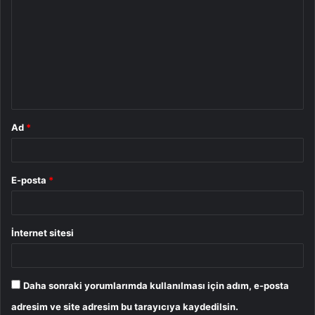
o
r
u
m
*
Ad
*
E-posta
*
İnternet sitesi
Daha sonraki yorumlarımda kullanılması için adım, e-posta
adresim ve site adresim bu tarayıcıya kaydedilsin.