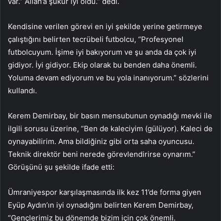
var.” Allah’a şükür iyi oldu.” dedi.
Kendisine verilen görevi en iyi şekilde yerine getirmeye
çalıştığını belirten tecrübeli futbolcu, “Profesyonel
futbolcuyum. İşime iyi bakıyorum ve şu anda da çok iyi
gidiyor. İyi gidiyor. Ekip olarak bu benden daha önemli.
Yoluma devam ediyorum ve bu yola inanıyorum.” sözlerini
kullandı.
Kerem Demirbay, bir basın mensubunun oynadığı mevki ile
ilgili sorusu üzerine, “Ben de kaleciyim (gülüyor). Kaleci de
oynayabilirim. Ama bildiğiniz gibi orta saha oyuncusu.
Teknik direktör beni nerede görevlendirirse oynarım.”
Görüşünü şu şekilde ifade etti:
Ümraniyespor karşılaşmasında ilk kez 11’de forma giyen
Eyüp Aydın’ın iyi oynadığını belirten Kerem Demirbay,
“Gençlerimiz bu dönemde bizim için çok önemli.