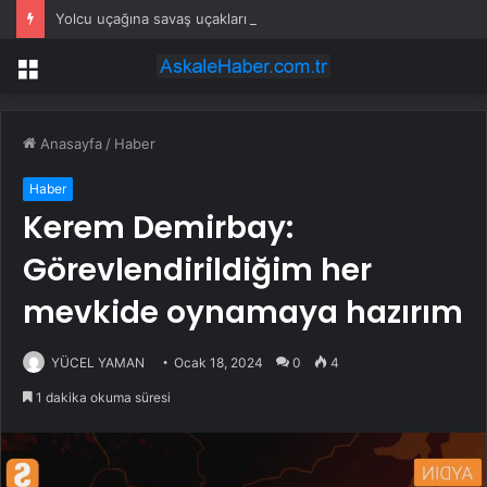
Yolcu uçağına savaş uçakları eşlik etti: Gerçek sonradan ortaya çıktı
Menü
Anasayfa
/
Haber
Haber
Kerem Demirbay:
Görevlendirildiğim her
mevkide oynamaya hazırım
YÜCEL YAMAN
Ocak 18, 2024
0
4
1 dakika okuma süresi