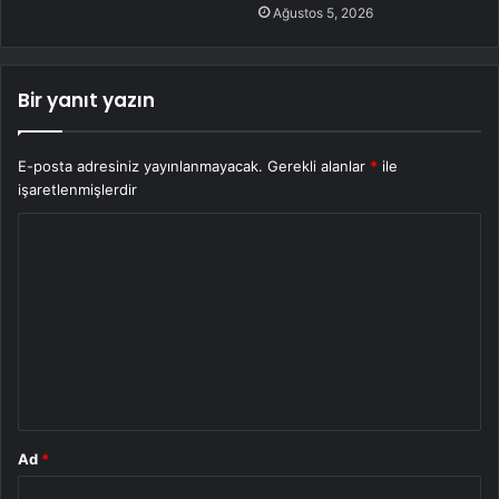
Ağustos 5, 2026
Bir yanıt yazın
E-posta adresiniz yayınlanmayacak.
Gerekli alanlar
*
ile
işaretlenmişlerdir
Y
o
r
u
m
*
Ad
*