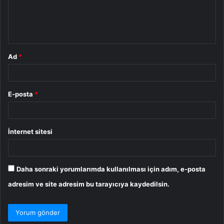
m
*
Ad
*
E-posta
*
İnternet sitesi
Daha sonraki yorumlarımda kullanılması için adım, e-posta
adresim ve site adresim bu tarayıcıya kaydedilsin.