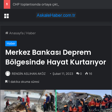
CHP toplantısında ortaya çıktı: Kim bu siyah ceketli genç?
Menü
Anasayfa
/
Haber
Haber
Merkez Bankası Deprem
Bölgesinde Hayat Kurtarıyor
RENGİN ASLIHAN AKÖZ
Şubat 11, 2023
0
16
1 dakika okuma süresi