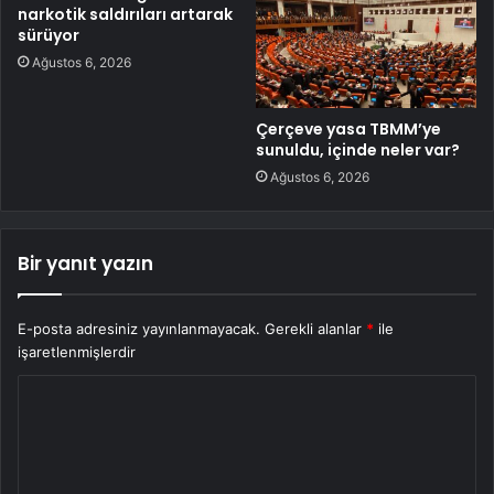
narkotik saldırıları artarak
sürüyor
Ağustos 6, 2026
Çerçeve yasa TBMM’ye
sunuldu, içinde neler var?
Ağustos 6, 2026
Bir yanıt yazın
E-posta adresiniz yayınlanmayacak.
Gerekli alanlar
*
ile
işaretlenmişlerdir
Y
o
r
u