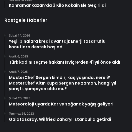
Kahramankazan’da 3 Kilo Kokain Ele Geçirildi
Rastgele Haberler
Şubat 14, 2026
Yeşil binalara kredi avantajı: Enerji tasarruflu
konutlara destek başladı
Aralık 6, 2025
Türk kadını seçme hakkını İsviçre’den 41 yıl önce aldı
Aralık 7, 2025
MasterChef Sergen kimdir, kaç yaşında, nereli?
MasterChef Altın Kupa Sergen ne zaman, hangi yıl
yarıştı, şampiyon oldu mu?
Şubat 20, 2023
Meteoroloji uyardı: Kar ve sağanak yağış geliyor!
Temmuz 24, 2023
Galatasaray, Wilfried Zaha’yı İstanbul’a getirdi