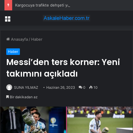
Kargocuya trafikte dehşeti yaşatmıştı: Cezası belli oldu
Menü
Anasayfa
/
Haber
Haber
Messi’den ters korner: Yeni
takımını açıkladı
SUNA YILMAZ
Haziran 26, 2023
0
10
Bir dakikadan az