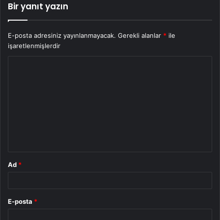
Bir yanıt yazın
E-posta adresiniz yayınlanmayacak.
Gerekli alanlar
*
ile
işaretlenmişlerdir
Y
o
r
u
m
*
Ad
*
E-posta
*