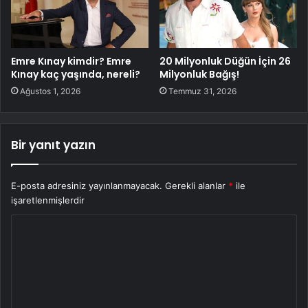
Emre Kınay kimdir? Emre
20 Milyonluk Düğün İçin 26
Kınay kaç yaşında, nereli?
Milyonluk Bağış!
Ağustos 1, 2026
Temmuz 31, 2026
Bir yanıt yazın
E-posta adresiniz yayınlanmayacak.
Gerekli alanlar
*
ile
işaretlenmişlerdir
Y
o
r
u
m