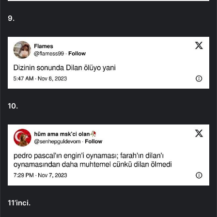
9.
10.
11’inci.