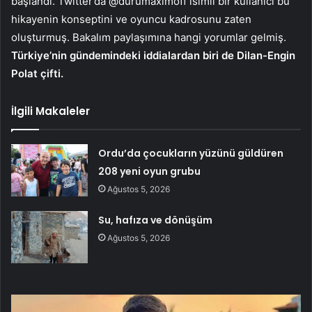
başlandı. Twitter’da @durumaximoff isimli bir kullanıcı bu
hikayenin konseptini ve oyuncu kadrosunu zaten
oluşturmuş. Bakalım paylaşımına hangi yorumlar gelmiş.
Türkiye’nin gündemindeki iddialardan biri de Dilan-Engin
Polat çifti.
İlgili Makaleler
Ordu’da çocukların yüzünü güldüren
208 yeni oyun grubu
Ağustos 5, 2026
Su, hafıza ve dönüşüm
Ağustos 5, 2026