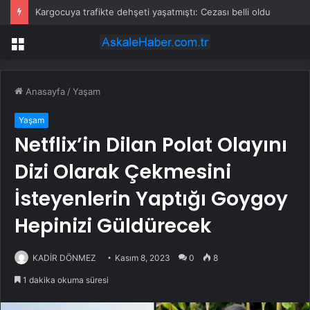
Kargocuya trafikte dehşeti yaşatmıştı: Cezası belli oldu
Menü
Anasayfa
/
Yaşam
Yaşam
Netflix’in Dilan Polat Olayını
Dizi Olarak Çekmesini
İsteyenlerin Yaptığı Goygoy
Hepinizi Güldürecek
KADİR DÖNMEZ
Kasım 8, 2023
0
8
1 dakika okuma süresi