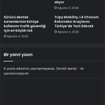
alıyor
Ağustos 5, 2026
Sürücü destek
Tripy Mobility, L4 Otonom
sistemlerinin kötüye
Robotaksi Araçlarını
kullanımı trafik güvenliği
Türkiye’de Test Edecek
için en büyük risk
Ağustos 4, 2026
Ağustos 4, 2026
Bir yanıt yazın
E-posta adresiniz yayınlanmayacak.
Gerekli alanlar
*
ile
işaretlenmişlerdir
Y
o
r
u