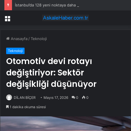
İstanbul’da 128 yeni noktaya daha EDS geliyor
Menü
Anasayfa
/
Teknoloji
Teknoloji
Otomotiv devi rotayı
değiştiriyor: Sektör
değişikliği düşünüyor
DİLAN BİÇER
Mayıs 17, 2026
0
0
1 dakika okuma süresi