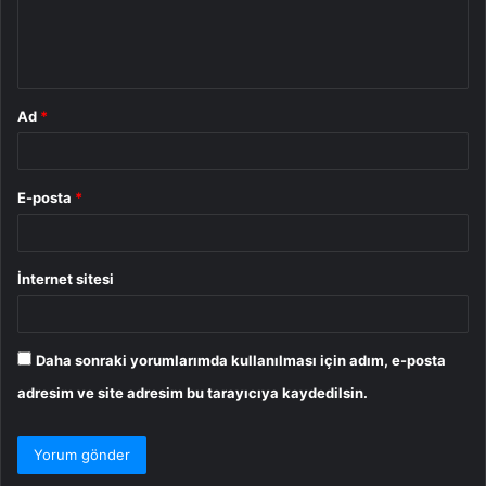
m
*
Ad
*
E-posta
*
İnternet sitesi
Daha sonraki yorumlarımda kullanılması için adım, e-posta
adresim ve site adresim bu tarayıcıya kaydedilsin.