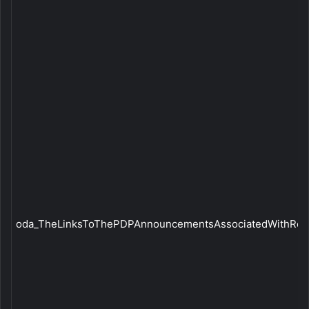
oda_TheLinksToThePDPAnnouncementsAssociatedWithRela