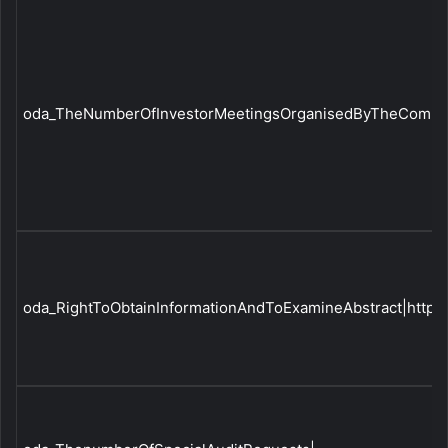
oda_TheNumberOfInvestorMeetingsOrganisedByTheCompa
oda_RightToObtainInformationAndToExamineAbstract|http:/