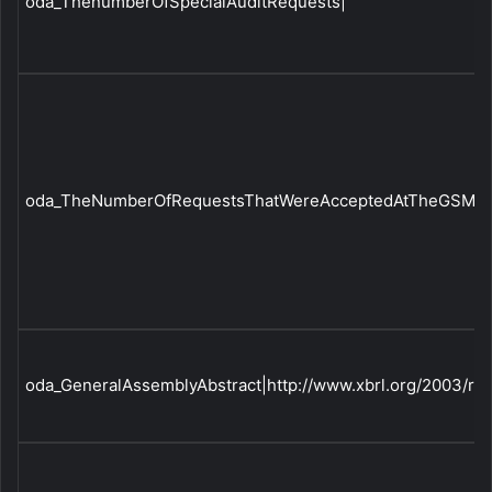
oda_ThenumberOfSpecialAuditRequests|
oda_TheNumberOfRequestsThatWereAcceptedAtTheGSM|
oda_GeneralAssemblyAbstract|http://www.xbrl.org/2003/ro