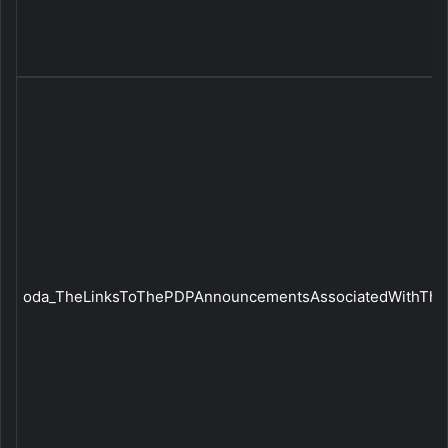
oda_TheLinksToThePDPAnnouncementsAssociatedWithTheTr