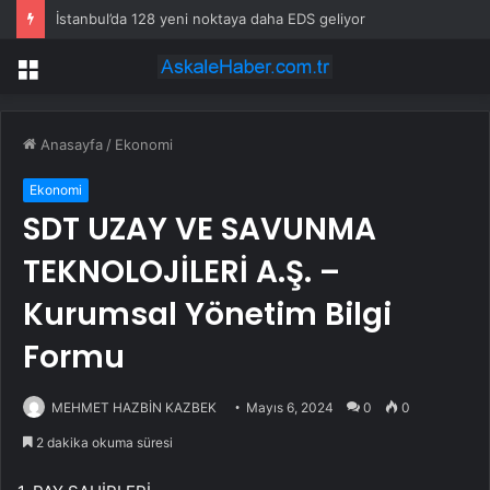
İstanbul’da 128 yeni noktaya daha EDS geliyor
Menü
Anasayfa
/
Ekonomi
Ekonomi
SDT UZAY VE SAVUNMA
TEKNOLOJİLERİ A.Ş. –
Kurumsal Yönetim Bilgi
Formu
MEHMET HAZBİN KAZBEK
Mayıs 6, 2024
0
0
2 dakika okuma süresi