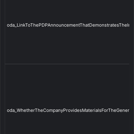
oda_LinkToThePDPAnnouncementThatDemonstratesTheInfor
oda_WhetherTheCompanyProvidesMaterialsForTheGeneral