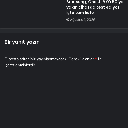
Samsung, One UI 9.0’ı 50’ye
yakın cihazda test ediyor:
İşte tam liste
Ağustos 1, 2026
Bir yanıt yazın
E-posta adresiniz yayınlanmayacak.
Gerekli alanlar
*
ile
işaretlenmişlerdir
Y
o
r
u
m
*