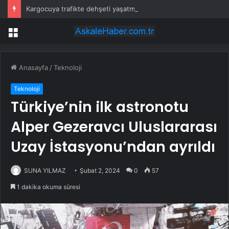
Kargocuya trafikte dehşeti yaşatmıştı: Cezası belli oldu
Menü
Anasayfa
/
Teknoloji
Teknoloji
Türkiye’nin ilk astronotu
Alper Gezeravcı Uluslararası
Uzay İstasyonu’ndan ayrıldı
SUNA YILMAZ
Şubat 2, 2024
0
57
1 dakika okuma süresi