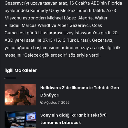
Gezeravcı’yı uzaya taşıyan araç, 16 Ocak’ta ABD’nin Florida
eyaletindeki Kennedy Uzay Merkezi’nden fırlatıldı. Ax-3
Misyonu astronotları Michael López-Alegría, Walter
Villadei, Marcus Wandt ve Alper Gezeravcı, Ocak
Cumartesi günü Uluslararası Uzay İstasyonu’na girdi. 20,
ABD yerel saati ile 07.13 (15.13 Türk Lirası). Gezeravcı,
yolculuğunun başlamasının ardından uzay aracıyla ilgili ilk
mesajını “Gelecek göklerdedir” sözleriyle verdi.
İlgili Makaleler
Helldivers 2’de Illuminate Tehdidi Geri
Dönüyor!
Ağustos 7, 2026
Sony’nin aldığı karar bir sektörü
tamamen bitirecek