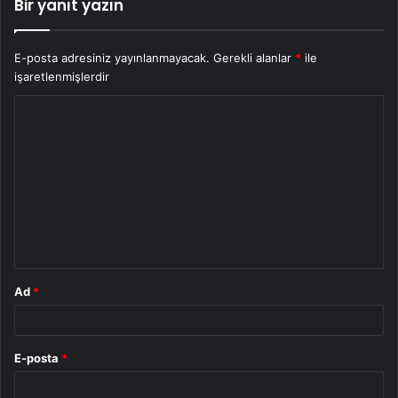
Bir yanıt yazın
E-posta adresiniz yayınlanmayacak.
Gerekli alanlar
*
ile
işaretlenmişlerdir
Y
o
r
u
m
*
Ad
*
E-posta
*