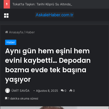
Tokat’ta Taşkın: Tarihi Köprü Su Altında
Menü
Anasayfa
/
Haber
Haber
Aynı gün hem eşini hem
evini kaybetti… Depodan
bozma evde tek başına
yaşıyor
ÜMİT SAVĞA
Ağustos 8, 2025
0
0
1 dakika okuma süresi