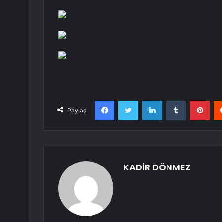
Facebook
Twitter
LinkedIn
Tumblr
Pint
Paylaş
KADİR DÖNMEZ