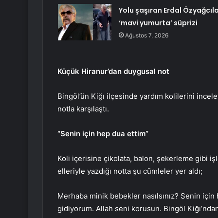
Yolu şaşıran Erdal Özyağcıl
‘mavi yumurta’ süprizi
Ağustos 7, 2026
Küçük Hiranur’dan duygusal not
Bingöl’ün Kiğı ilçesinde yardım kolilerini ince
notla karşılaştı.
“Senin için hep dua ettim”
Koli içerisine çikolata, balon, şekerleme gibi iş
elleriyle yazdığı notta şu cümleler yer aldı;
Merhaba minik bebekler nasılsınız? Senin için h
gidiyorum. Allah seni korusun. Bingöl Kiğı’nda