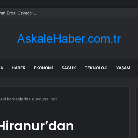
ran Erdal Özyağcılar ‘mavi yumurta’ süprizi
FA
HABER
EKONOMI
SAĞLIK
TEKNOLOJI
YAŞAM
teki kardeşlerine duygusal not
Hiranur’dan