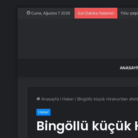
Yolu şaşı
Cuma, Ağustos 7 2026
Son Dakika Haberleri
ANASAY
Anasayfa
/
Haber
/
Bingöllü küçük Hiranur’dan afet
Haber
Bingöllü küçük 