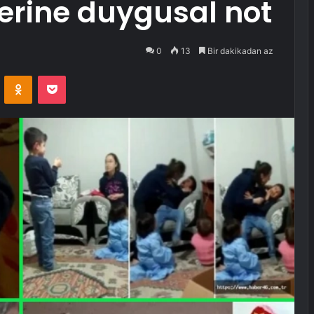
lerine duygusal not
0
13
Bir dakikadan az
VKontakte
Odnoklassniki
Pocket