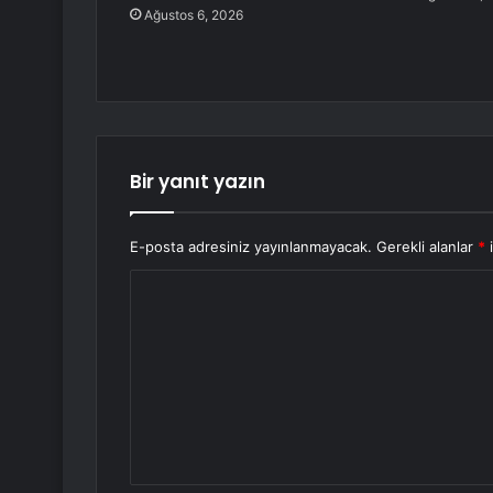
Ağustos 6, 2026
Bir yanıt yazın
E-posta adresiniz yayınlanmayacak.
Gerekli alanlar
*
i
Y
o
r
u
m
*