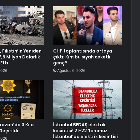
 Filistin’in Yeniden
CHP toplantısında ortaya
17,5 Milyon Dolarlık
çıktı: Kim bu siyah ceketli
Etti
genç?
2026
Ağustos 6, 2026
azan’da 3 Kilo
İstanbul BEDAŞ elektrik
Geçirildi
kesintisi! 21-22 Temmuz
İstanbul’da elektrik kesintisi
2026