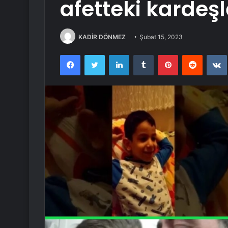
afetteki kardeş
KADİR DÖNMEZ
Şubat 15, 2023
Facebook
Twitter
LinkedIn
Tumblr
Pinterest
Reddit