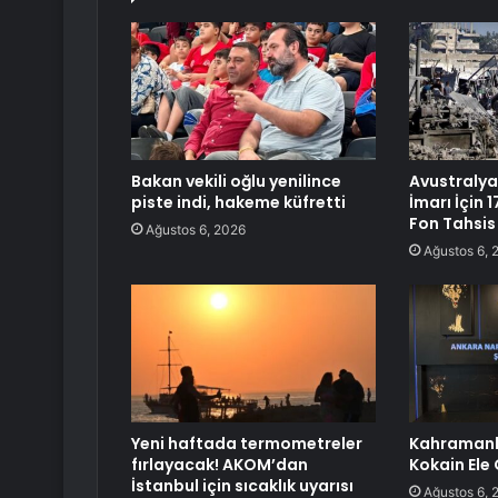
Bakan vekili oğlu yenilince
Avustralya,
piste indi, hakeme küfretti
İmarı İçin 
Fon Tahsis 
Ağustos 6, 2026
Ağustos 6, 
Yeni haftada termometreler
Kahramank
fırlayacak! AKOM’dan
Kokain Ele 
İstanbul için sıcaklık uyarısı
Ağustos 6, 