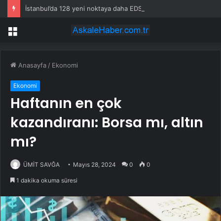
İstanbul’da 128 yeni noktaya daha EDS geliyor
Menü
Anasayfa
/
Ekonomi
Ekonomi
Haftanın en çok
kazandıranı: Borsa mı, altın
mı?
ÜMİT SAVĞA
Mayıs 28, 2024
0
0
1 dakika okuma süresi