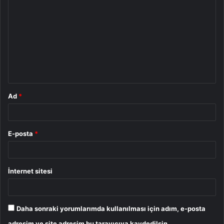
o
r
u
m
*
Ad
*
E-posta
*
İnternet sitesi
Daha sonraki yorumlarımda kullanılması için adım, e-posta
adresim ve site adresim bu tarayıcıya kaydedilsin.