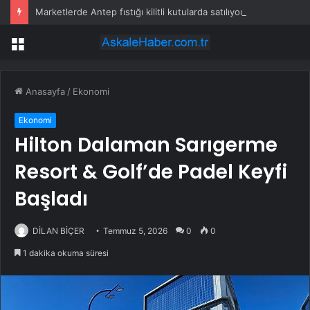
Marketlerde Antep fıstığı kilitli kutularda satılıyor
Menü
Anasayfa
/
Ekonomi
Ekonomi
Hilton Dalaman Sarıgerme
Resort & Golf’de Padel Keyfi
Başladı
DİLAN BİÇER
Temmuz 5, 2026
0
0
1 dakika okuma süresi