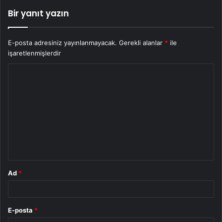
Bir yanıt yazın
E-posta adresiniz yayınlanmayacak.
Gerekli alanlar
*
ile
işaretlenmişlerdir
Y
o
r
u
m
*
Ad
*
E-posta
*