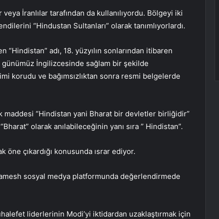
veya İranlılar tarafından da kullanılıyordu. Bölgeyi iki
ilerini “Hindustan Sultanları” olarak tanımlıyorlardı.
en “Hindistan” adı, 18. yüzyılın sonlarından itibaren
le günümüz İngilizcesinde sağlam bir şekilde
erimi korudu ve bağımsızlıktan sonra resmi belgelerde
 maddesi “Hindistan yani Bharat bir devletler birliğidir”
“Bharat” olarak anılabileceğinin yanı sıra ” Hindistan”.
ak öne çıkardığı konusunda ısrar ediyor.
m Ramesh sosyal medya platformunda değerlendirmede
lefet liderlerinin Modi’yi iktidardan uzaklaştırmak için