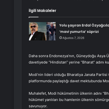
İlgili Makaleler
Yolu şaşıran Erdal Özyağcıl
‘mavi yumurta’ süprizi
Ağustos 7, 2026
Daha sonra Endonezya’nın, Güneydoğu Asya Ülke
davetiyede “Hindistan” yerine “Bharat” adını kul
Modi’nin lideri olduğu Bharatiya Janata Partis
platformunda paylaştığı davet mektubunda Modi’
Muhalefet, Modi hükümetinin ülkenin adını “Bh
hükümet yanlıları bu hamlenin ülkenin sömürg
savunuyor.