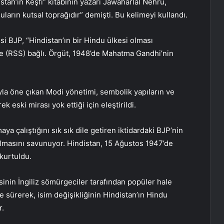
stan’ın Keşfi” kitabının yazarı Jawaharlal Nehru,
uların kutsal toprağıdır” demişti. Bu kelimeyi kullandı.
i BJP, “Hindistan’ın bir Hindu ülkesi olması
’ne (RSS) bağlı. Örgüt, 1948’de Mahatma Gandhi’nin
rıyla öne çıkan Modi yönetimi, sembolik yapıların ve
ek eski mirası yok ettiği için eleştirildi.
a çalıştığını sık sık dile getiren iktidardaki BJP’nin
nılmasını savunuyor. Hindistan, 15 Ağustos 1947’de
kurtuldu.
inin İngiliz sömürgeciler tarafından popüler hale
e sürerek, isim değişikliğinin Hindistan’ın Hindu
r.