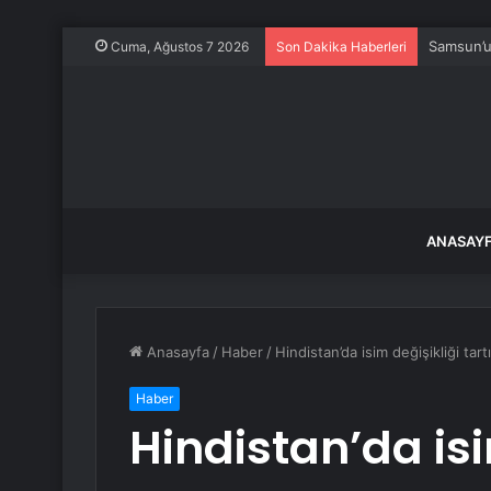
Samsun’u
Cuma, Ağustos 7 2026
Son Dakika Haberleri
ANASAY
Anasayfa
/
Haber
/
Hindistan’da isim değişikliği tar
Haber
Hindistan’da isi