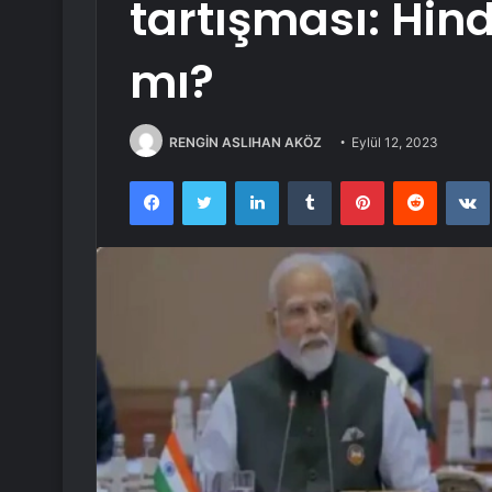
tartışması: Hin
mı?
RENGİN ASLIHAN AKÖZ
Eylül 12, 2023
Facebook
Twitter
LinkedIn
Tumblr
Pinterest
Reddit