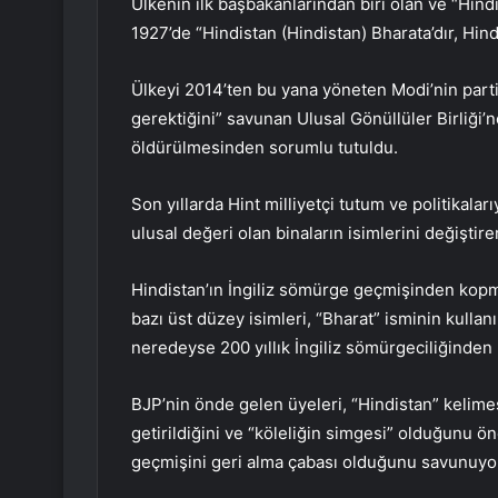
Ülkenin ilk başbakanlarından biri olan ve “Hindi
1927’de “Hindistan (Hindistan) Bharata’dır, Hind
Ülkeyi 2014’ten bu yana yöneten Modi’nin partis
gerektiğini” savunan Ulusal Gönüllüler Birliği
öldürülmesinden sorumlu tutuldu.
Son yıllarda Hint milliyetçi tutum ve politikala
ulusal değeri olan binaların isimlerini değiştirer
Hindistan’ın İngiliz sömürge geçmişinden kopmay
bazı üst düzey isimleri, “Bharat” isminin kulla
neredeyse 200 yıllık İngiliz sömürgeciliğinden 
BJP’nin önde gelen üyeleri, “Hindistan” kelimes
getirildiğini ve “köleliğin simgesi” olduğunu ön
geçmişini geri alma çabası olduğunu savunuyo