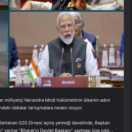
lan milliyetçi Nerandra Modi hükümetinin ülkenin adını
ndeki iddialar tartışmalara neden oluyor.
planlanan G20 Zirvesi açılış yemeği davetinde, Başkan
yerine “Bharat’ın Devlet Başkanı” yazması öne çıktı. .