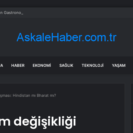
n Gastronomik Zenginliği TOBB Genel Kurulunda Tanıtıldı
FA
HABER
EKONOMI
SAĞLIK
TEKNOLOJI
YAŞAM
tışması: Hindistan mı Bharat mı?
m değişikliği