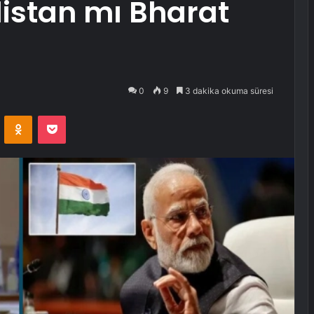
distan mı Bharat
0
9
3 dakika okuma süresi
VKontakte
Odnoklassniki
Pocket