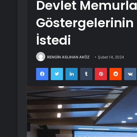
Devlet Memurlar
Göstergelerinin 
İstedi
RENGİN ASLIHAN AKÖZ
Şubat 14, 2024
Facebook
Twitter
LinkedIn
Tumblr
Pinterest
Reddit