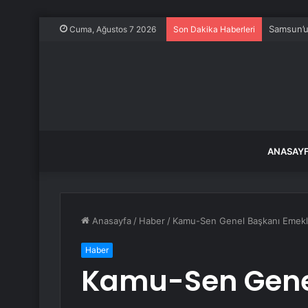
Samsun’u
Cuma, Ağustos 7 2026
Son Dakika Haberleri
ANASAY
Anasayfa
/
Haber
/
Kamu-Sen Genel Başkanı Emekli D
Haber
Kamu-Sen Genel