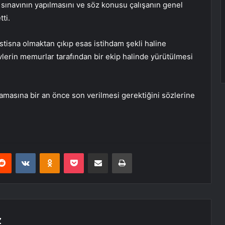
i sınavının yapılmasını ve söz konusu çalışanın genel
tti.
stisna olmaktan çıkıp esas istihdam şekli haline
vlerin memurlar tarafından bir ekip halinde yürütülmesi
masına bir an önce son verilmesi gerektiğini sözlerine
erest
Reddit
VKontakte
Odnoklassniki
Pocket
E-Posta ile paylaş
Yazdır
Z