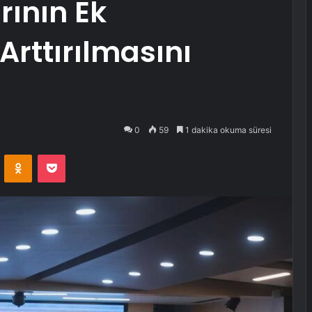
ının Ek
Arttırılmasını
0
59
1 dakika okuma süresi
VKontakte
Odnoklassniki
Pocket