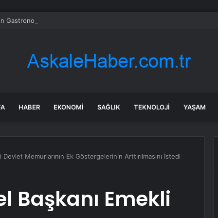
n Gastronomik Zenginliği TOBB Genel Kurulunda Tanıtıldı
FA
HABER
EKONOMI
SAĞLIK
TEKNOLOJI
YAŞAM
evlet Memurlarının Ek Göstergelerinin Arttırılmasını İstedi
 Başkanı Emekli