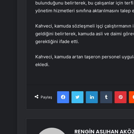
bulunduğunu belirterek, bu çalışanlar için terf
yönetim hizmetleri sınıfına aktarılmasını talep e
Kahveci, kamuda sözleşmeli işçi çalıştırmanın i
geldiğini belirterek, kamuda asli ve daimi göre
gerektiğini ifade etti.
Kahveci, kamuda artan taşeron personel uygula
ekledi.
Facebook
Twitter
LinkedIn
Tumblr
Pint
Paylaş
RENGİN ASLIHAN AKÖ