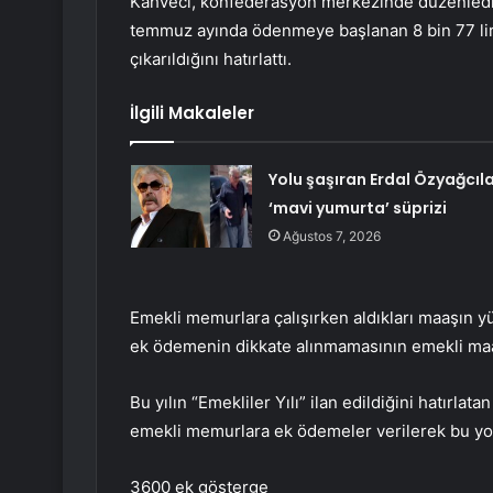
Kahveci, konfederasyon merkezinde düzenlediği
temmuz ayında ödenmeye başlanan 8 bin 77 lira
çıkarıldığını hatırlattı.
İlgili Makaleler
Yolu şaşıran Erdal Özyağcıl
‘mavi yumurta’ süprizi
Ağustos 7, 2026
Emekli memurlara çalışırken aldıkları maaşın yü
ek ödemenin dikkate alınmamasının emekli maaş
Bu yılın “Emekliler Yılı” ilan edildiğini hatırlat
emekli memurlara ek ödemeler verilerek bu yold
3600 ek gösterge