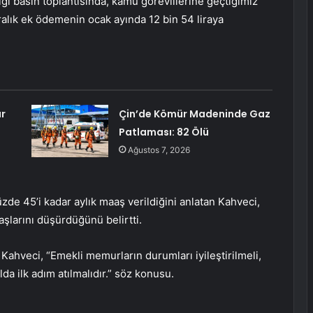
 basın toplantısında, kamu görevlilerine geçtiğimiz
lık ek ödemenin ocak ayında 12 bin 54 liraya
ar
Çin’de Kömür Madeninde Gaz
Patlaması: 82 Ölü
Ağustos 7, 2026
zde 45’i kadar aylık maaş verildiğini anlatan Kahveci,
larını düşürdüğünü belirtti.
an Kahveci, “Emekli memurların durumları iyileştirilmeli,
a ilk adım atılmalıdır.” söz konusu.