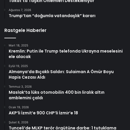
Tokat’ta Taşkın Önlemleri Destekleniyor
Ağustos 7, 2026
Trump’tan “doğumla vatandaşlık” kararı
Rastgele Haberler
Mart 18, 2025
Kremlin: Putin ile Trump telefonda Ukrayna meselesini
ele alacak
Eylül 19, 2025
Almanya’da Bıçaklı Saldırı: Sulaiman A Ömür Boyu
Hapis Cezası Aldı
Temmuz 3, 2026
Maslak’ta lüks otomobilin 400 bin liralık altın
amblemini çaldı
Ocak 19, 2026
AKP’li İzmit’e 900 CHP’li İzmir’e 18
Şubat 8, 2026
Tunceli’de MLKP terör örgütüne darbe: 1 tutuklama