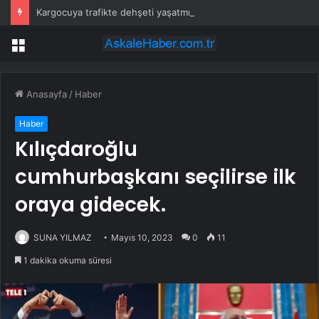
Kargocuya trafikte dehşeti yaşatmıştı: Cezası belli oldu
Menü
Anasayfa
/
Haber
Haber
Kılıçdaroğlu
cumhurbaşkanı seçilirse ilk
oraya gidecek.
SUNA YILMAZ
Mayıs 10, 2023
0
11
1 dakika okuma süresi