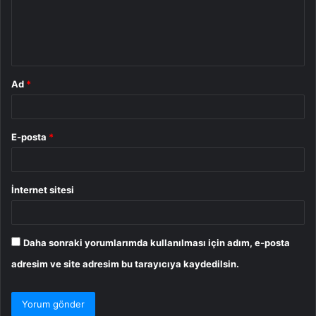
u
m
*
Ad
*
E-posta
*
İnternet sitesi
Daha sonraki yorumlarımda kullanılması için adım, e-posta
adresim ve site adresim bu tarayıcıya kaydedilsin.