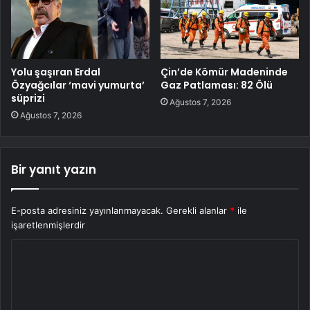
Yolu şaşıran Erdal
Çin’de Kömür Madeninde
Özyağcılar ‘mavi yumurta’
Gaz Patlaması: 82 Ölü
süprizi
Ağustos 7, 2026
Ağustos 7, 2026
Bir yanıt yazın
E-posta adresiniz yayınlanmayacak.
Gerekli alanlar
*
ile
işaretlenmişlerdir
Y
o
r