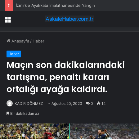
İzmir’de Ayakkabı İmalathanesinde Yangın
Menü
Anasayfa
/
Haber
Haber
Maçın son dakikalarındaki
tartışma, penaltı kararı
ortalığı ayağa kaldırdı.
KADİR DÖNMEZ
Ağustos 20, 2023
0
14
Bir dakikadan az