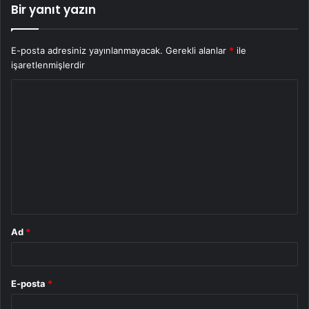
Bir yanıt yazın
E-posta adresiniz yayınlanmayacak.
Gerekli alanlar
*
ile
işaretlenmişlerdir
Y
o
r
u
m
*
Ad
*
E-posta
*