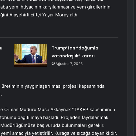
k kaba yem ihtiyacının karşılanması ve yem girdilerinin
ni Alaşehirli çiftçi Yaşar Moray aldı.
bu
Trump’tan “doğumla
vatandaşlık” kararı
Ağustos 7, 2026
 üretiminin yaygınlaştırılması projesi kapsamında
.
rım ve Orman Müdürü Musa Akkaynak “TAKEP kapsamında
 tohumu dağıtılmaya başladı. Projeden faydalanmak
an Müdürlüğümüze baş vuruda bulunmaları gerekir.
emi amacıyla yetiştirilir. Kurağa ve sıcağa dayanıklıdır.