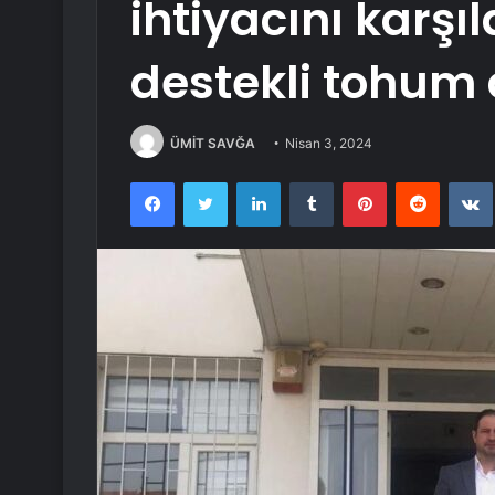
ihtiyacını karşı
destekli tohum 
ÜMİT SAVĞA
Nisan 3, 2024
Facebook
Twitter
LinkedIn
Tumblr
Pinterest
Reddit