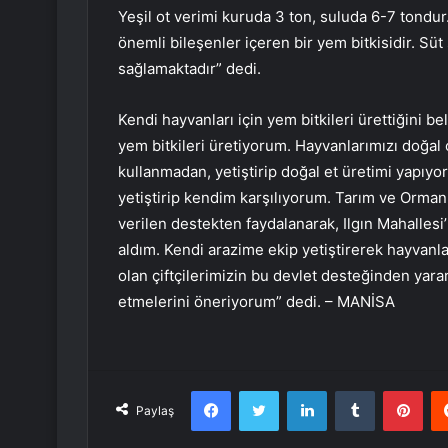
Yeşil ot verimi kuruda 3 ton, suluda 6-7 tondur
önemli bileşenler içeren bir yem bitkisidir. Süt
sağlamaktadır” dedi.
Kendi hayvanları için yem bitkileri ürettiğini be
yem bitkileri üretiyorum. Hayvanlarımızı doğal
kullanmadan, yetiştirip doğal et üretimi yapıyoru
yetiştirip kendim karşılıyorum. Tarım ve Orman
verilen destekten faydalanarak, Ilgın Mahall
aldım. Kendi arazime ekip yetiştirerek hayvanl
olan çiftçilerimizin bu devlet desteğinden ya
etmelerini öneriyorum” dedi. – MANİSA
Facebook
Twitter
LinkedIn
Tumblr
Pint
Paylaş