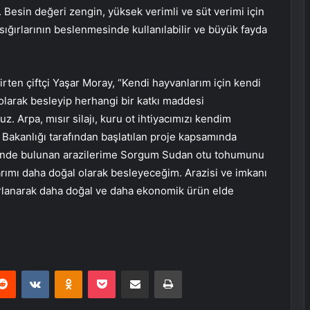
. Besin değeri zengin, yüksek verimli ve süt verimi için
 sığırlarının beslenmesinde kullanılabilir ve büyük fayda
lirten çiftçi Yaşar Moray, “Kendi hayvanlarım için kendi
 olarak besleyip herhangi bir katkı maddesi
z. Arpa, mısır silajı, kuru ot ihtiyacımızı kendim
 Bakanlığı tarafından başlatılan proje kapsamında
esi’nde bulunan arazilerime Sorgum Sudan otu tohumunu
arımı daha doğal olarak besleyeceğim. Arazisi ve imkanı
rarlanarak daha doğal ve daha ekonomik ürün elde
erest
Reddit
VKontakte
Odnoklassniki
Pocket
E-Posta ile paylaş
Yazdır