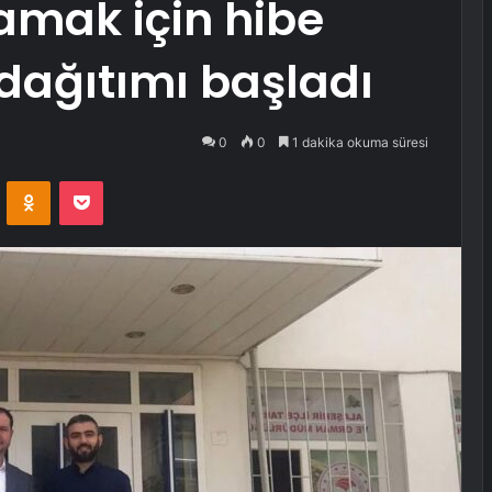
lamak için hibe
dağıtımı başladı
0
0
1 dakika okuma süresi
VKontakte
Odnoklassniki
Pocket