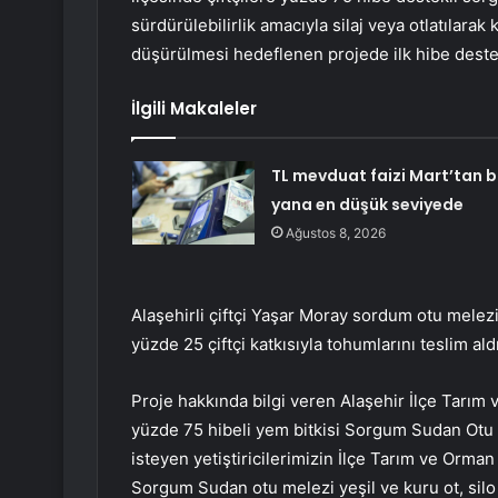
sürdürülebilirlik amacıyla silaj veya otlatılara
düşürülmesi hedeflenen projede ilk hibe desteği
İlgili Makaleler
TL mevduat faizi Mart’tan 
yana en düşük seviyede
Ağustos 8, 2026
Alaşehirli çiftçi Yaşar Moray sordum otu melezi
yüzde 25 çiftçi katkısıyla tohumlarını teslim aldı
Proje hakkında bilgi veren Alaşehir İlçe Ta
yüzde 75 hibeli yem bitkisi Sorgum Sudan Otu
isteyen yetiştiricilerimizin İlçe Tarım ve Orm
Sorgum Sudan otu melezi yeşil ve kuru ot, silo y