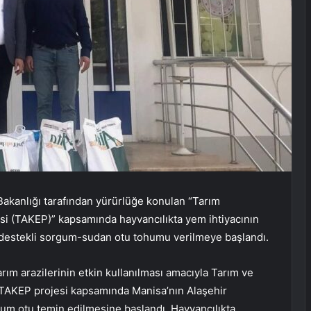
Bakanlığı tarafından yürürlüğe konulan “Tarım
jesi (TAKEP)” kapsamında hayvancılıkta yem ihtiyacının
e destekli sorgum-sudan otu tohumu verilmeye başlandı.
arım arazilerinin etkin kullanılması amacıyla Tarım ve
 TAKEP projesi kapsamında Manisa’nın Alaşehir
rgum otu temin edilmesine başlandı. Hayvancılıkta