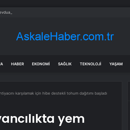
vduat faizi Mart’tan bu yana en düşük seviyede
FA
HABER
EKONOMI
SAĞLIK
TEKNOLOJI
YAŞAM
tiyacını karşılamak için hibe destekli tohum dağıtımı başladı
ancılıkta yem