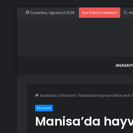
TL me
Cumartesi, Ağustos 8 2026
Son Dakika Haberleri
ANASAY
Anasayfa
/
Ekonomi
/
Manisa’da hayvancılıkta yem ih
Ekonomi
Manisa’da hayv