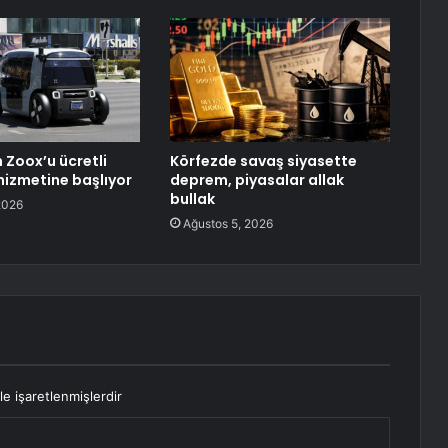
Zoox’u ücretli
Körfezde savaş siyasette
hizmetine başlıyor
deprem, piyasalar allak
bullak
2026
Ağustos 5, 2026
le işaretlenmişlerdir