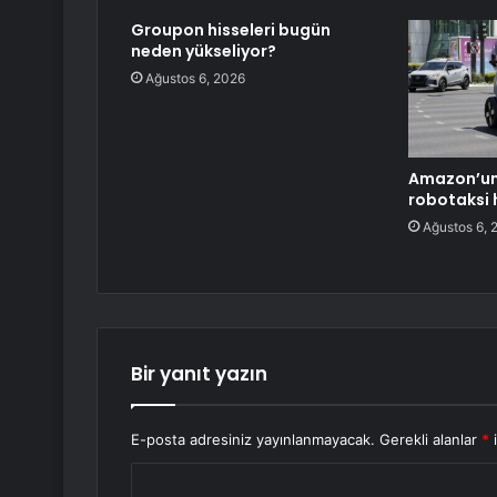
Groupon hisseleri bugün
neden yükseliyor?
Ağustos 6, 2026
Amazon’un 
robotaksi 
Ağustos 6, 
Bir yanıt yazın
E-posta adresiniz yayınlanmayacak.
Gerekli alanlar
*
i
Y