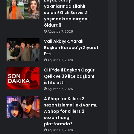
Beyaz Saray
yakınlarında silahlı
saldırı! Gizli Servis 21
yaşındaki saldırganı
öldürdü
Ağustos 7, 2026
Vali Akbıyık, Yaralı
Başkan Karaca’yı Ziyaret
Etti
Ağustos 7, 2026
CHP’de İl Başkan Özgür
Çelik ve 39 ilçe başkanı
istifa etti
Ağustos 7, 2026
A Shop for Killers 2.
sezon izleme linki var mı,
A Shop for Killers 2.
sezon hangi
platformda?
Ağustos 7, 2026