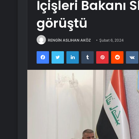
İçişleri Bakanı
görüştü
RENGİN ASLIHAN AKÖZ
Şubat 6, 2024
Facebook
Twitter
LinkedIn
Tumblr
Pinterest
Reddit