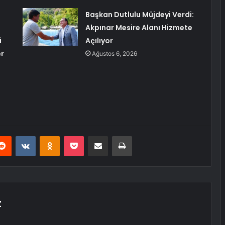
Başkan Dutlulu Müjdeyi Verdi:
Akpınar Mesire Alanı Hizmete
i
Açılıyor
er
Ağustos 6, 2026
erest
Reddit
VKontakte
Odnoklassniki
Pocket
E-Posta ile paylaş
Yazdır
Z