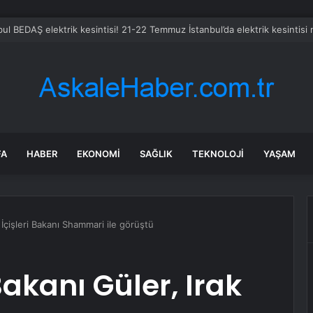
FA
HABER
EKONOMI
SAĞLIK
TEKNOLOJI
YAŞAM
 İçişleri Bakanı Shammari ile görüştü
akanı Güler, Irak