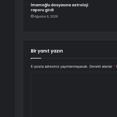
İmamoğlu dosyasına astroloji
raporu girdi
Ağustos 6, 2026
Bir yanıt yazın
E-posta adresiniz yayınlanmayacak.
Gerekli alanlar
*
i
Y
o
r
u
m
*