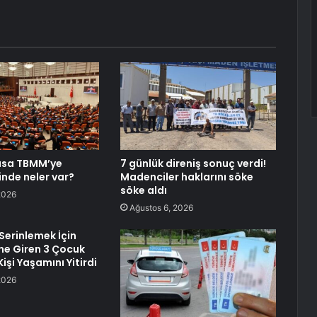
asa TBMM’ye
7 günlük direniş sonuç verdi!
inde neler var?
Madenciler haklarını söke
söke aldı
2026
Ağustos 6, 2026
Serinlemek İçin
ne Giren 3 Çocuk
Kişi Yaşamını Yitirdi
2026