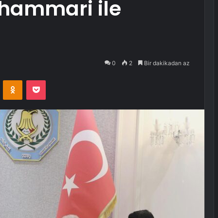
 Shammari ile
0
2
Bir dakikadan az
VKontakte
Odnoklassniki
Pocket