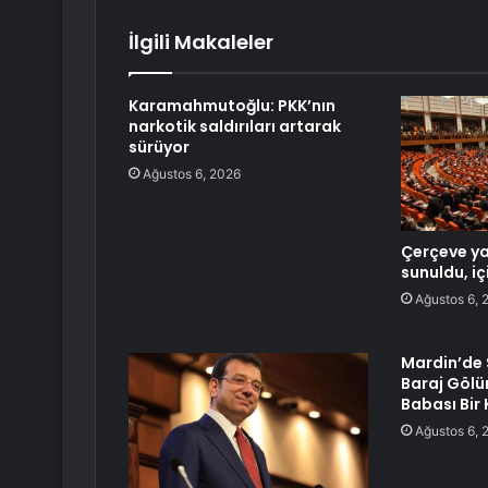
İlgili Makaleler
Karamahmutoğlu: PKK’nın
narkotik saldırıları artarak
sürüyor
Ağustos 6, 2026
Çerçeve y
sunuldu, iç
Ağustos 6, 
Mardin’de 
Baraj Gölü
Babası Bir 
Ağustos 6, 