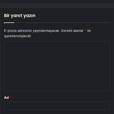
Bir yanıt yazın
E-posta adresiniz yayınlanmayacak.
Gerekli alanlar
*
ile
işaretlenmişlerdir
Y
o
r
u
m
*
Ad
*