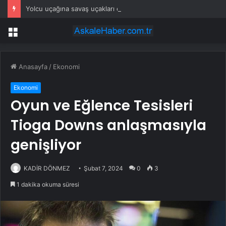
Yolcu uçağına savaş uçakları eşlik etti: Gerçek sonradan ortaya çıktı
Menü
Anasayfa
/
Ekonomi
Ekonomi
Oyun ve Eğlence Tesisleri
Tioga Downs anlaşmasıyla
genişliyor
KADİR DÖNMEZ
Şubat 7, 2024
0
3
1 dakika okuma süresi