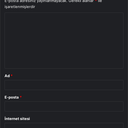
E-posta adresiniz yayınlanmayacak.
Gerekli alanlar
*
ile
işaretlenmişlerdir
Y
o
r
u
m
*
Ad
*
E-posta
*
İnternet sitesi