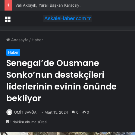
Vali Akbıyık, Yaralı Başkan Karaca’yı Ziyaret Etti
Menü
Anasayfa
/
Haber
Haber
Senegal’de Ousmane
Sonko’nun destekçileri
liderlerinin evinin önünde
bekliyor
ÜMİT SAVĞA
Mart 15, 2024
0
0
1 dakika okuma süresi