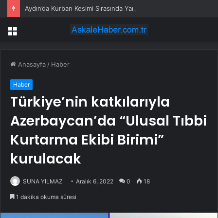
Aydın’da Kurban Kesimi Sırasında Yaralanmalar
Menü
Anasayfa
/
Haber
Haber
Türkiye’nin katkılarıyla
Azerbaycan’da “Ulusal Tıbbi
Kurtarma Ekibi Birimi”
kurulacak
SUNA YILMAZ
Aralık 6, 2022
0
18
1 dakika okuma süresi