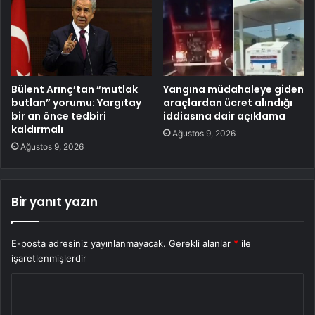
Bülent Arınç’tan “mutlak
Yangına müdahaleye giden
butlan” yorumu: Yargıtay
araçlardan ücret alındığı
bir an önce tedbiri
iddiasına dair açıklama
kaldırmalı
Ağustos 9, 2026
Ağustos 9, 2026
Bir yanıt yazın
E-posta adresiniz yayınlanmayacak.
Gerekli alanlar
*
ile
işaretlenmişlerdir
Y
o