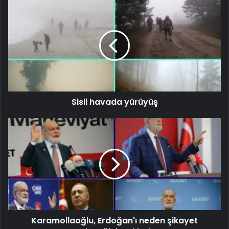
Sisli havada yürüyüş
Karamollaoğlu, Erdoğan'ı neden şikayet