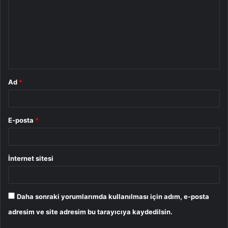
r
u
m
*
Ad
*
E-posta
*
İnternet sitesi
Daha sonraki yorumlarımda kullanılması için adım, e-posta
adresim ve site adresim bu tarayıcıya kaydedilsin.